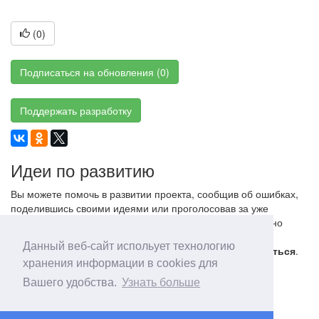
(
0
)
Подписаться на обновления (0)
Поддержать разработку
Идеи по развитию
Вы можете помочь в развитии проекта, сообщив об ошибках,
поделившись своими идеями или проголосовав за уже
добавленные. В случае добавления ошибок, обязательно
указывайте детали окружения (ОС, версия ПО и т.п.),
Данный веб-сайт испольует технологию
сообщения об ошибках без деталей будут
игнорироваться
.
хранения информации в cookies для
Вашего удобства.
Узнать больше