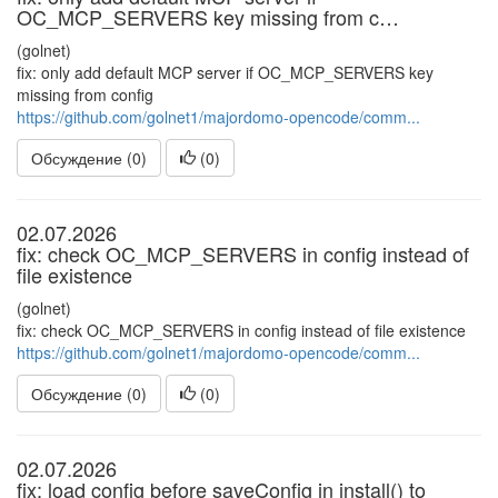
OC_MCP_SERVERS key missing from c…
(golnet)
fix: only add default MCP server if OC_MCP_SERVERS key
missing from config
https://github.com/golnet1/majordomo-opencode/comm...
Обсуждение (0)
(
0
)
02.07.2026
fix: check OC_MCP_SERVERS in config instead of
file existence
(golnet)
fix: check OC_MCP_SERVERS in config instead of file existence
https://github.com/golnet1/majordomo-opencode/comm...
Обсуждение (0)
(
0
)
02.07.2026
fix: load config before saveConfig in install() to