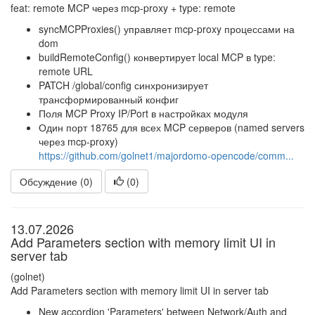
feat: remote MCP через mcp-proxy + type: remote
syncMCPProxies() управляет mcp-proxy процессами на
dom
buildRemoteConfig() конвертирует local MCP в type:
remote URL
PATCH /global/config синхронизирует
трансформированный конфиг
Поля MCP Proxy IP/Port в настройках модуля
Один порт 18765 для всех MCP серверов (named servers
через mcp-proxy)
https://github.com/golnet1/majordomo-opencode/comm...
Обсуждение (0)
(
0
)
13.07.2026
Add Parameters section with memory limit UI in
server tab
(golnet)
Add Parameters section with memory limit UI in server tab
New accordion 'Parameters' between Network/Auth and