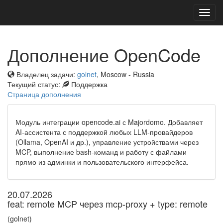
Toggl
navig
Дополнение OpenCode
Владелец задачи:
golnet
, Moscow - Russia
Текущий статус:
Поддержка
Страница дополнения
Модуль интеграции opencode.ai с Majordomo. Добавляет
AI-ассистента с поддержкой любых LLM-провайдеров
(Ollama, OpenAI и др.), управление устройствами через
MCP, выполнение bash-команд и работу с файлами
прямо из админки и пользовательского интерфейса.
20.07.2026
feat: remote MCP через mcp-proxy + type: remote
(golnet)