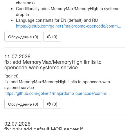
checkbox)
Conditionally adds MemoryMax/MemoryHigh to systemd
drop-in
Language constants for EN (default) and RU
https://github.com/golnet1/majordomo-opencode/comm...
Обсуждение (0)
(
0
)
11.07.2026
fix: add MemoryMax/MemoryHigh limits to
opencode-web systemd service
(golnet)
fix: add MemoryMax/MemoryHigh limits to opencode-web
systemd service
https://github.com/golnet1/majordomo-opencode/comm...
Обсуждение (0)
(
0
)
02.07.2026
fix: only add default MCP server if