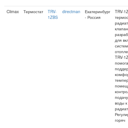
Climax
Термостат
TRV-
directman
Екатеринбург
TRV-1Z
1ZBS
- Россия
термос
радиа
клапан
разра
для вк
систем
отопле
TRV-1
помога
подде
комфо
темпер
помещ
контро
подачу
воды 
радиат
Регули
горяч