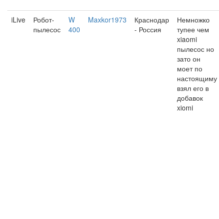
iLive
Робот-
W
Maxkor1973
Краснодар
Немножко
пылесос
400
- Россия
тупее чем
xiaomi
пылесос но
зато он
моет по
настоящиму
взял его в
добавок
xiomi