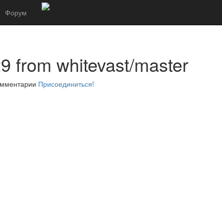
Форум
29 from whitevast/master
комментарии
Присоединиться!