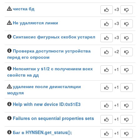
чистка бд
+3
Не удаляются линки
+3
Синтаксис фигурных скобок устарел
+3
Проверка доступности устройства
+2
перед его опросом
Непонятки у s1/2 с получением всех
+1
свойств на дд
удаление после деинсталяции
+1
модуля
Help with new device ID:0x51E3
+1
Failures on sequential properties sets
+1
Баг в HYNSEN.get_status();
+1