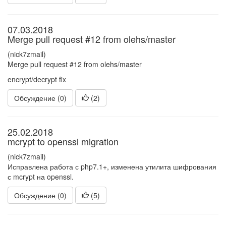
07.03.2018
Merge pull request #12 from olehs/master
(nick7zmail)
Merge pull request #12 from olehs/master
encrypt/decrypt fix
Обсуждение (0)
(
2
)
25.02.2018
mcrypt to openssl migration
(nick7zmail)
Исправлена работа с php7.1+, изменена утилита шифрования
с mcrypt на openssl.
Обсуждение (0)
(
5
)