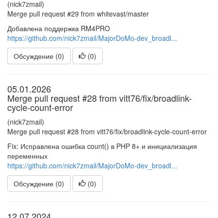
(nick7zmail)
Merge pull request #29 from whitevast/master
Добавлена поддержка RM4PRO
https://github.com/nick7zmail/MajorDoMo-dev_broadl...
Обсуждение (0)
(
0
)
05.01.2026
Merge pull request #28 from vitt76/fix/broadlink-
cycle-count-error
(nick7zmail)
Merge pull request #28 from vitt76/fix/broadlink-cycle-count-error
Fix: Исправлена ошибка count() в PHP 8+ и инициализация
переменных
https://github.com/nick7zmail/MajorDoMo-dev_broadl...
Обсуждение (0)
(
0
)
12.07.2024