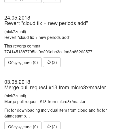
24.05.2018
Revert "cloud fix + new periods add"
(nick7zmail)
Revert "cloud fix + new periods add"
This reverts commit
7741451387795fcf0e296ebe3cefad3b86262577.
Обсуждение (0)
(
2
)
03.05.2018
Merge pull request #13 from micro3x/master
(nick7zmail)
Merge pull request #13 from micro3x/master
Fix for downloading individual item from cloud and fix for
&timestamp…
Обсуждение (0)
(
2
)