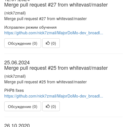
Merge pull request #27 from whitevast/master
(nick7zmail)
Merge pull request #27 from whitevast/master
Исправлен режим обучения
https://github.com/nick7zmail/MajorDoMo-dev_broadl...
Обсуждение (0)
(
0
)
25.06.2024
Merge pull request #25 from whitevast/master
(nick7zmail)
Merge pull request #25 from whitevast/master
PHP8 fixes
https://github.com/nick7zmail/MajorDoMo-dev_broadl...
Обсуждение (0)
(
0
)
26.10.2020