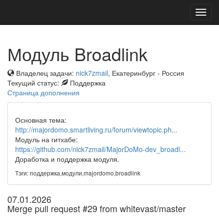
Toggl
navig
Модуль Broadlink
Владелец задачи:
nick7zmail
, Екатеринбург - Россия
Текущий статус:
Поддержка
Страница дополнения
Основная тема:
http://majordomo.smartliving.ru/forum/viewtopic.ph...
Модуль на гитхабе:
https://github.com/nick7zmail/MajorDoMo-dev_broadl...
Доработка и поддержка модуля.
Тэги: поддержка,модули,majordomo,broadlink
07.01.2026
Merge pull request #29 from whitevast/master