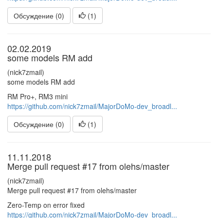
Обсуждение (0)
(
1
)
02.02.2019
some models RM add
(nick7zmail)
some models RM add
RM Pro+, RM3 mini
https://github.com/nick7zmail/MajorDoMo-dev_broadl...
Обсуждение (0)
(
1
)
11.11.2018
Merge pull request #17 from olehs/master
(nick7zmail)
Merge pull request #17 from olehs/master
Zero-Temp on error fixed
https://github.com/nick7zmail/MajorDoMo-dev_broadl...