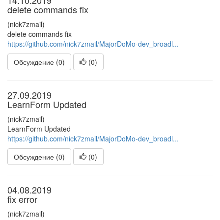
14.10.2019
delete commands fix
(nick7zmail)
delete commands fix
https://github.com/nick7zmail/MajorDoMo-dev_broadl...
Обсуждение (0)
(
0
)
27.09.2019
LearnForm Updated
(nick7zmail)
LearnForm Updated
https://github.com/nick7zmail/MajorDoMo-dev_broadl...
Обсуждение (0)
(
0
)
04.08.2019
fix error
(nick7zmail)