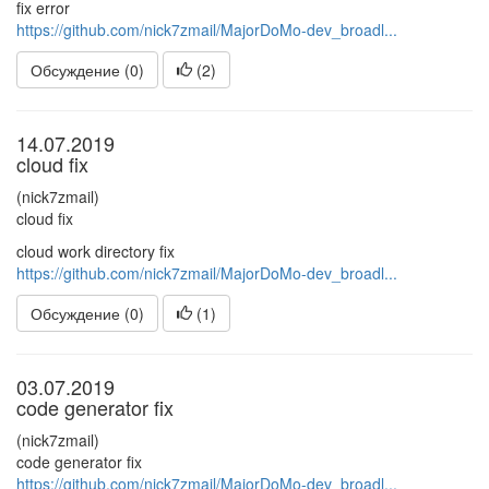
fix error
https://github.com/nick7zmail/MajorDoMo-dev_broadl...
Обсуждение (0)
(
2
)
14.07.2019
cloud fix
(nick7zmail)
cloud fix
cloud work directory fix
https://github.com/nick7zmail/MajorDoMo-dev_broadl...
Обсуждение (0)
(
1
)
03.07.2019
code generator fix
(nick7zmail)
code generator fix
https://github.com/nick7zmail/MajorDoMo-dev_broadl...