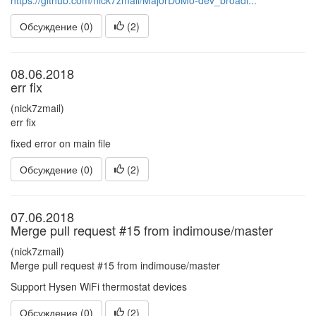
https://github.com/nick7zmail/MajorDoMo-dev_broadl...
Обсуждение (0)
(
2
)
08.06.2018
err fix
(nick7zmail)
err fix
fixed error on main file
Обсуждение (0)
(
2
)
07.06.2018
Merge pull request #15 from indimouse/master
(nick7zmail)
Merge pull request #15 from indimouse/master
Support Hysen WiFi thermostat devices
Обсуждение (0)
(
2
)