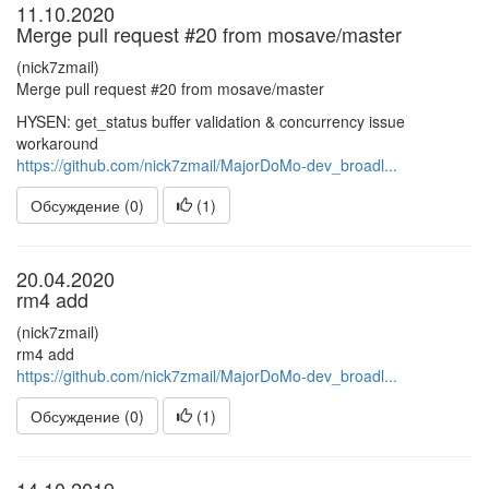
11.10.2020
Merge pull request #20 from mosave/master
(nick7zmail)
Merge pull request #20 from mosave/master
HYSEN: get_status buffer validation & concurrency issue
workaround
https://github.com/nick7zmail/MajorDoMo-dev_broadl...
Обсуждение (0)
(
1
)
20.04.2020
rm4 add
(nick7zmail)
rm4 add
https://github.com/nick7zmail/MajorDoMo-dev_broadl...
Обсуждение (0)
(
1
)