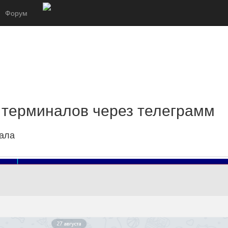
Форум
 терминалов через телеграмм
нала