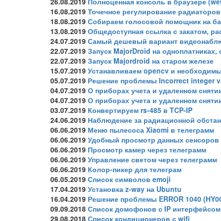
26.08.2019
Полноценная консоль в браузере (wet
16.08.2019
Точечное регулирование радиаторов
18.08.2019
Собираем голосовой помощник на базе
13.08.2019
Общедоступная ссылка с закатом, ра
24.07.2019
Самый дешевый вариант видеонабл
22.07.2019
Запуск MajorDroid на одноплатниках,
22.07.2019
Запуск Majordroid на старом железе
15.07.2019
Устанавливаем opencv и необходимые
05.07.2019
Решение проблемы Incorrect integer valu
04.07.2019
О приборах учета и удаленном снятии
04.07.2019
О приборах учета и удаленном сняти
03.07.2019
Конвертируем rs-485 в TCP-IP
24.06.2019
Наблюдение за радиационной обстан
06.06.2019
Меню пылесоса Xiaomi в телеграмм
06.06.2019
Удобный просмотр данных сенсоров 
06.06.2019
Просмотр камер через телеграмм
06.06.2019
Управление светом через телеграмм
06.06.2019
Колор-пикер для телеграм
06.05.2019
Список символов emoji
17.04.2019
Установка z-way на Ubuntu
16.04.2019
Решение проблемы ERROR 1040 (HY00
09.09.2018
Список домофонов с IP интерфейсом
29.08.2018
Список кондиционеров с wifi