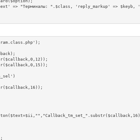
ard($option);

text' => "Терминалы: ".$class, 'reply_markup' => $keyb, 
ram.class.php');

back);

r($callback,0,12));

r($callback,0,15));

_sel')

r($callback,16)); 

;
