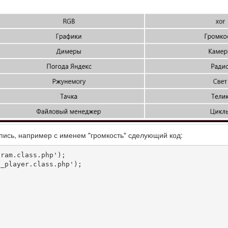
ись, например с именем "громкость" сделующий код:
ram.class.php');

_player.class.php');
