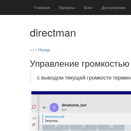
Главная
Проекты
Блог
Дополнения
directman
<<< Назад
Управление громкостью
с выводом текущей громкости терми