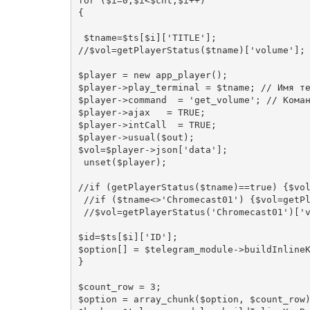
for ($i=0;$i<$cnt;$i++)

{

 $tname=$ts[$i]['TITLE'];

//$vol=getPlayerStatus($tname)['volume']; 
$player = new app_player();

$player->play_terminal = $tname; // Имя те
$player->command  = 'get_volume'; // Коман
$player->ajax   = TRUE;

$player->intCall  = TRUE;

$player->usual($out);

$vol=$player->json['data'];

 unset($player);

//if (getPlayerStatus($tname)==true) {$vol
 //if ($tname<>'Chromecast01') {$vol=getPlayerStatus($tname)['volume'];}

 //$vol=getPlayerStatus('Chromecast01')['volume'];

$id=$ts[$i]['ID'];

$option[] = $telegram_module->buildInlineK
}

$count_row = 3;

$option = array_chunk($option, $count_row)