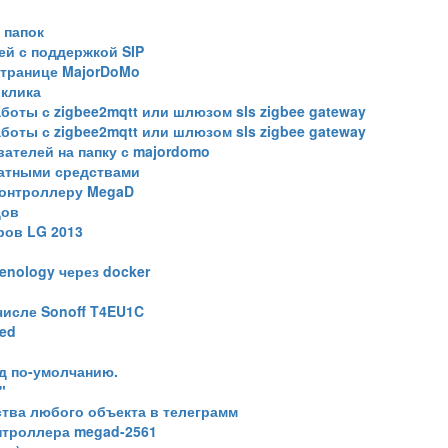
 папок
ей с поддержкой SIP
странице MajorDoMo
 клика
боты с zigbee2mqtt или шлюзом sls zigbee gateway
боты с zigbee2mqtt или шлюзом sls zigbee gateway
ателей на папку с majordomo
атными средствами
контроллеру MegaD
дов
ров LG 2013
enology через docker
числе Sonoff T4EU1C
ed
д по-умолчанию.
"
ства любого объекта в телеграмм
нтроллера megad-2561