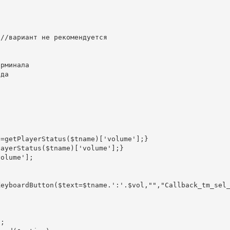
//вариант не рекомендуется

рминала

да

=getPlayerStatus($tname)['volume'];}

eyboardButton($text=$tname.':'.$vol,"","Callback_tm_sel_
;
