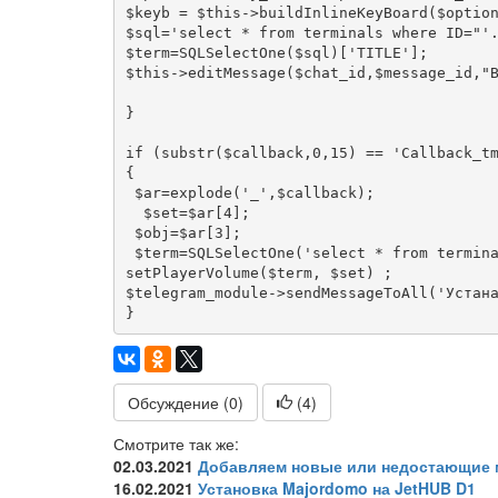
$keyb = $this->buildInlineKeyBoard($option
$sql='select * from terminals where ID="'.
$term=SQLSelectOne($sql)['TITLE'];

$this->editMessage($chat_id,$message_id,"В
}

if (substr($callback,0,15) == 'Callback_tm
{

 $ar=explode('_',$callback);

  $set=$ar[4];

 $obj=$ar[3];

 $term=SQLSelectOne('select * from terminals where ID='.$obj)['TITLE'];

setPlayerVolume($term, $set) ;

$telegram_module->sendMessageToAll('Устана
Обсуждение (0)
(
4
)
Смотрите так же:
02.03.2021
Добавляем новые или недостающие м
16.02.2021
Установка Majordomo на JetHUB D1