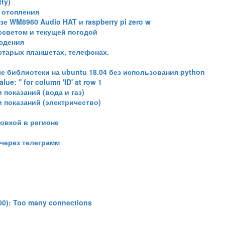
ty)
 отопления
 WM8960 Audio HAT и raspberry pi zero w
ссветом и текущей погодой
юдения
 старых планшетах, телефонах.
 библиотеки на ubuntu 18.04 без использования python
e: '' for column 'ID' at row 1
 показаний (вода и газ)
и показаний (электричество)
овкой в регионе
через телеграмм
0): Too many connections