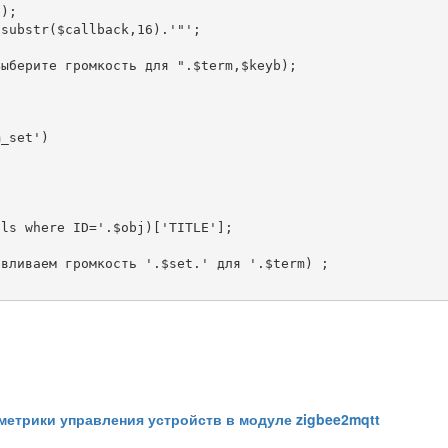
);

substr($callback,16).'"';

ыберите громкость для ".$term,$keyb);

_set')

вливаем громкость '.$set.' для '.$term) ;

етрики управления устройств в модуле zigbee2mqtt