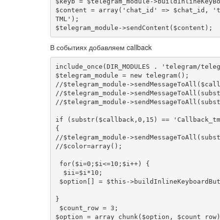
$keyb = $telegram_module->buildInlineKeyBo
$content = array('chat_id' => $chat_id, '
TML');

В событиях добавляем callback
include_once(DIR_MODULES . 'telegram/teleg
$telegram_module = new telegram();

//$telegram_module->sendMessageToAll($call
//$telegram_module->sendMessageToAll(subst
//$telegram_module->sendMessageToAll(subst
if (substr($callback,0,15) == 'Callback_tm
{

//$telegram_module->sendMessageToAll(subst
//$color=array();

 for($i=0;$i<=10;$i++) {

  $ii=$i*10;

 $option[] = $this->buildInlineKeyboardButton($text=$ii,"","Callback_tm_set_".substr($callback,16).'_'.$ii,"");

}

 $count_row = 3;

$option = array_chunk($option, $count_row)