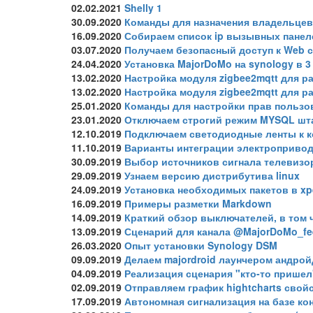
02.02.2021
Shelly 1
30.09.2020
Команды для назначения владельцев
16.09.2020
Собираем список ip вызывных панел
03.07.2020
Получаем безопасный доступ к Web 
24.04.2020
Установка MajorDoMo на synology в 3
13.02.2020
Настройка модуля zigbee2mqtt для ра
13.02.2020
Настройка модуля zigbee2mqtt для ра
25.01.2020
Команды для настройки прав пользов
23.01.2020
Отключаем строгий режим MYSQL шт
12.10.2019
Подключаем светодиодные ленты к 
11.10.2019
Варианты интеграции электроприво
30.09.2019
Выбор источников сигнала телевизо
29.09.2019
Узнаем версию дистрибутива linux
24.09.2019
Установка необходимых пакетов в xp
16.09.2019
Примеры разметки Markdown
14.09.2019
Краткий обзор выключателей, в том 
13.09.2019
Сценарий для канала @MajorDoMo_fe
26.03.2020
Опыт установки Synology DSM
09.09.2019
Делаем majordroid лаунчером андрой
04.09.2019
Реализация сценария "кто-то пришел
02.09.2019
Отправляем график hightcharts свой
17.09.2019
Автономная сигнализация на базе ко