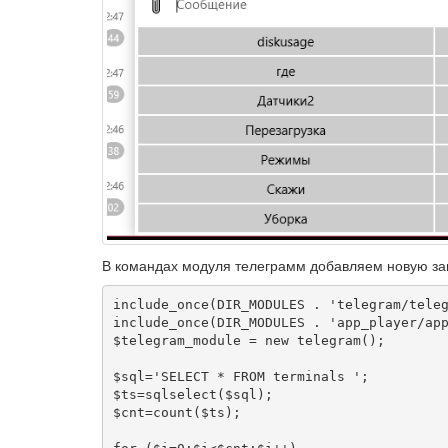
В командах модуля телеграмм добавляем новую зап
include_once(DIR_MODULES . 'telegram/teleg
include_once(DIR_MODULES . 'app_player/app
$telegram_module = new telegram();

$sql='SELECT * FROM terminals ';

$ts=sqlselect($sql);

$cnt=count($ts);
