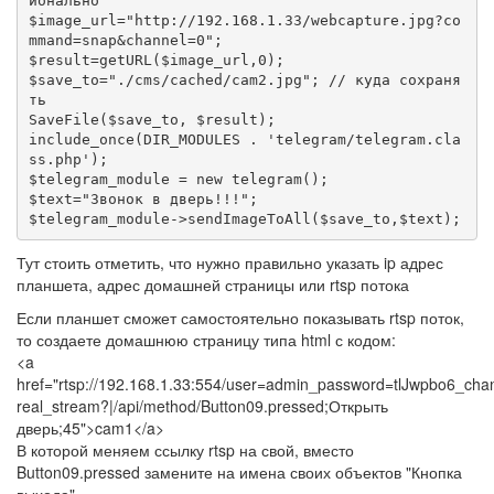
ионально

$image_url="http://192.168.1.33/webcapture.jpg?co
mmand=snap&channel=0";

$result=getURL($image_url,0);

$save_to="./cms/cached/cam2.jpg"; // куда сохраня
ть

SaveFile($save_to, $result);

include_once(DIR_MODULES . 'telegram/telegram.cla
ss.php');

$telegram_module = new telegram();

$text="Звонок в дверь!!!";

Тут стоить отметить, что нужно правильно указать ip адрес
планшета, адрес домашней страницы или rtsp потока
Если планшет сможет самостоятельно показывать rtsp поток,
то создаете домашнюю страницу типа html с кодом:
<a
href="rtsp://192.168.1.33:554/user=admin_password=tlJwpbo6_ch
real_stream?|/api/method/Button09.pressed;Открыть
дверь;45">cam1</a>
В которой меняем ссылку rtsp на свой, вместо
Button09.pressed замените на имена своих объектов "Кнопка