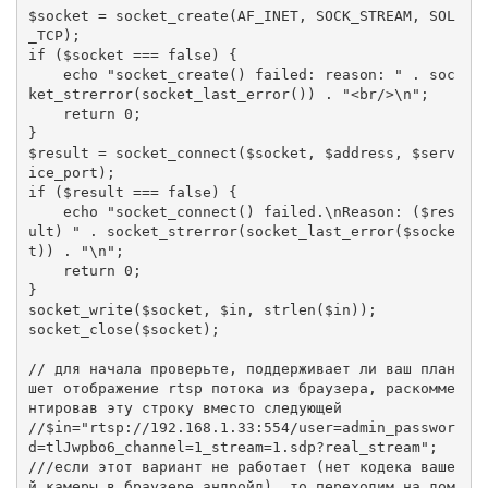
$socket = socket_create(AF_INET, SOCK_STREAM, SOL
_TCP);

if ($socket === false) {

    echo "socket_create() failed: reason: " . soc
ket_strerror(socket_last_error()) . "<br/>\n";

    return 0;

}

$result = socket_connect($socket, $address, $serv
ice_port);

if ($result === false) {

    echo "socket_connect() failed.\nReason: ($res
ult) " . socket_strerror(socket_last_error($socke
t)) . "\n";

    return 0;

}

socket_write($socket, $in, strlen($in));

socket_close($socket);

// для начала проверьте, поддерживает ли ваш план
шет отображение rtsp потока из браузера, раскомме
нтировав эту строку вместо следующей

//$in="rtsp://192.168.1.33:554/user=admin_passwor
d=tlJwpbo6_channel=1_stream=1.sdp?real_stream";

///если этот вариант не работает (нет кодека ваше
й камеры в браузере андройд), то переходим на дом