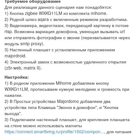
Требуемое оборудование
Для реализации данного сценария нам понадобятся:
1) Кнопка zigbee WXKG11LM из комплекта mihome.
2) Родной шлюз aqara с включенным режимом разработчика.
3) Видеокамера, видеоглазок, передающий картинку в потоке
rtsp. Возможна вариация домофона, умеющая вызывать url
или отправлять фотографии о звонке (перехватывается через
модуль smtp proxy).
3) Настенный планшет с установленным приложением
majordroid.
4) Электронный замок с возможностью удаленного открытия
(z5r-web, matrix II).
Настройка:
1) В родном приложении Mihome добавляем кнопку
WXKG11LM, прописываем нужную мелодиию и громкость при
нажатии.
2) В Простых устройствах Majordomo добавляем два
устройства типа Клавиша "Звонок в домофон", и "Кнопка
выхода".
3) Подключаем настенный планшет, для крепления планшета
на стене можно использовать магниты
https://connect.smartliving.ru/profile/1502/compon...
, для питания