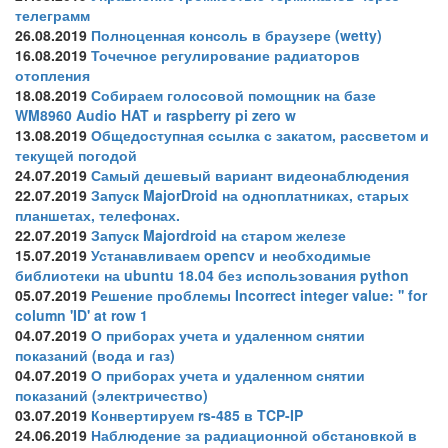
телеграмм
26.08.2019
Полноценная консоль в браузере (wetty)
16.08.2019
Точечное регулирование радиаторов
отопления
18.08.2019
Собираем голосовой помощник на базе
WM8960 Audio HAT и raspberry pi zero w
13.08.2019
Общедоступная ссылка с закатом, рассветом и
текущей погодой
24.07.2019
Самый дешевый вариант видеонаблюдения
22.07.2019
Запуск MajorDroid на одноплатниках, старых
планшетах, телефонах.
22.07.2019
Запуск Majordroid на старом железе
15.07.2019
Устанавливаем opencv и необходимые
библиотеки на ubuntu 18.04 без использования python
05.07.2019
Решение проблемы Incorrect integer value: '' for
column 'ID' at row 1
04.07.2019
О приборах учета и удаленном снятии
показаний (вода и газ)
04.07.2019
О приборах учета и удаленном снятии
показаний (электричество)
03.07.2019
Конвертируем rs-485 в TCP-IP
24.06.2019
Наблюдение за радиационной обстановкой в