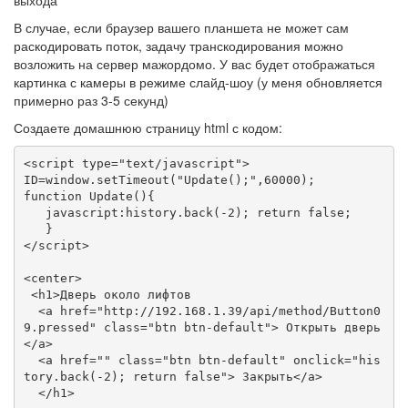
выхода"
В случае, если браузер вашего планшета не может сам
раскодировать поток, задачу транскодирования можно
возложить на сервер мажордомо. У вас будет отображаться
картинка с камеры в режиме слайд-шоу (у меня обновляется
примерно раз 3-5 секунд)
Создаете домашнюю страницу html с кодом:
<script type="text/javascript">

ID=window.setTimeout("Update();",60000);

function Update(){

   javascript:history.back(-2); return false;

   }

</script>

<center> 

 <h1>Дверь около лифтов

  <a href="http://192.168.1.39/api/method/Button0
9.pressed" class="btn btn-default"> Открыть дверь
</a>

  <a href="" class="btn btn-default" onclick="his
tory.back(-2); return false"> Закрыть</a>

  </h1>
