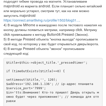
подходят гибкие провода на магните. Устанавливаем
majordroid из маркета android. Если планшет сильно китайский
или морально устарел, смотрим тут, как на нем можно
запустить majordroid
https://connect.smartliving.ru/profile/1502/blog31...
.
4) В модуле Mihome в мажордомо после тестового нажатия на
кнопку должны появиться метрики, например click. Метрику
click привязываем к методу Button08.Pressed (Звонок).
5) В методе Pressed объекта "кнопка выхода" прописываете
свой код, по которому у вас будет открываться дверь/ворота.
6) В методе Pressed объекта "звонок" прописываем
следующий код:
$title=$this->object_title.'_pressedtimer';

if (timeOutExists($title)==0) {

settimeout($title,'', 120);

$address='192.168.1.136'; // ip-адрес планшета

$service_port='7999';

$in='tts:Внимание! Кто-то пришел! Дверь открыть м
ожно будет через приложение!'; // команда для отп
равки
