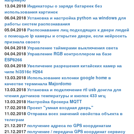
13.04.2018
Индикаторы о заряде батареек без
использования картинок
06.04.2018
Установка и настройка python на windows для
работы систем распознавания
05.04.2018
Распознавание лиц подходящих к двери людей
с помощью ip камеры и открытие двери, если нейросеть
признала своего
04.04.2018
Управление таймерами выключения света
04.04.2018
Управление RGB контроллером на базе
ESP8266
03.04.2018
Увеличение разрешения китайских камер на
чипе hi3516c H264
13.03.2018
Использование колонки google home в
качестве терминала Majordomo
13.03.2018
Установка и подключение rtl usb донгла для
чтения датчиков температуры и кнопок 433 мгц
13.03.2018
Настройка брокера MQTT
17.02.2018
Проект "умная входная дверь"
11.02.2018
Отправка всех значений свойства объекта в
телеграм
21.12.2017
получение адреса по GPS координатам
21.12.2017
получение / передача GPS координат сервису