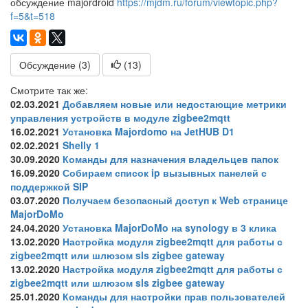
обсуждение majordroid
https://mjdm.ru/forum/viewtopic.php?
f=5&t=518
Обсуждение (3)
(
13
)
Смотрите так же:
02.03.2021
Добавляем новые или недостающие метрики
управления устройств в модуле zigbee2mqtt
16.02.2021
Установка Majordomo на JetHUB D1
02.02.2021
Shelly 1
30.09.2020
Команды для назначения владельцев папок
16.09.2020
Собираем список ip вызывных панелей с
поддержкой SIP
03.07.2020
Получаем безопасный доступ к Web странице
MajorDoMo
24.04.2020
Установка MajorDoMo на synology в 3 клика
13.02.2020
Настройка модуля zigbee2mqtt для работы с
zigbee2mqtt или шлюзом sls zigbee gateway
13.02.2020
Настройка модуля zigbee2mqtt для работы с
zigbee2mqtt или шлюзом sls zigbee gateway
25.01.2020
Команды для настройки прав пользователей