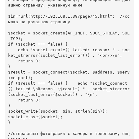
ашнюю страницу, указанную ниже

$in="url:http://192.168.1.39/page/45.html";  //сс
ылка на домашнюю страницу

$socket = socket_create(AF_INET, SOCK_STREAM, SOL
_TCP);

if ($socket === false) {

    echo "socket_create() failed: reason: " . soc
ket_strerror(socket_last_error()) . "<br/>\n";

    return 0;

}

$result = socket_connect($socket, $address, $serv
ice_port);

if ($result === false) {    echo "socket_connect
() failed.\nReason: ($result) " . socket_strerror
(socket_last_error($socket)) . "\n";

    return 0;

}

socket_write($socket, $in, strlen($in));

socket_close($socket);

}

//отправляем фотографию с камеры в телеграмм, опц