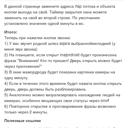
В данной странице замените адреса rtsp потока и объекта
кнопки выхода на свой. Таймер закрытия окна можете
заменить на свой во второй строке. По умолчанию
установлено значение одной минуты в мс.
Итого:
Теперь при нажатии кнопки звонка:
1) У вас звучит родной шлюз aqara выбранноймелодией (у
меня звук звонка)
2) На планшете, если открыт majordroid будет произнесена
фраза "Внимание! Кто-то пришел! Дверь открыть можно будет
через приложение!"
3) В окне мажордрода будет показана картинка камеры на
одну минуту.
4) Если в течении этого времени будет нажата кнопка открыть
дверь, дверь должны быть разблокирована.
5) Аналогично можно визуализировать нахождение людей на
камерах, особенно вещающих свои статусы через onvif
6) Повторное открытие и проговаривание фразы возможно
только через 2 минуты.
Полезные ссылки