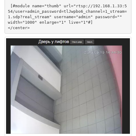
 [#module name="thumb" url="rtsp://192.168.1.33:5
54/user=admin_password=tlJwpbo6_channel=1_stream=
1.sdp?real_stream" username="admin" password=""  
width="1000" enlarge="1" live="1"#]

</center> 