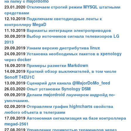
на папку с majordomo
23.01.2020
Отключаем строгий режим MYSQL штатными
средствами
12.10.2019
Подключаем светодиодные ленты к
контроллеру MegaD
11.10.2019
Варианты интеграции электроприводов
30.09.2019
Выбор источников сигнала телевизоров LG
2013
29.09.2019
Узнаем версию дистрибутива linux
24.09.2019
Установка необходимых пакетов в xpenology
через docker
16.09.2019
Примеры разметки Markdown
14.09.2019
Краткий обзор выключателей, в том числе
Sonoff T4EU1C
13.09.2019
Сценарий для канала @MajorDoMo_feed
26.03.2020
Опыт установки Synology DSM
09.09.2019
Делаем majordroid лаунчером андройд по-
умолчанию.
02.09.2019
Отправляем график hightcharts свойства
любого объекта в телеграмм
17.09.2019
Автономная сигнализация на базе контроллера
megad-2561
27.08.2019
Управление громкостью терминалов через