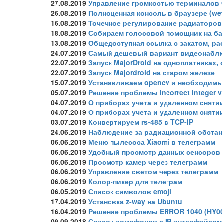
27.08.2019
Управление громкостью терминалов 
26.08.2019
Полноценная консоль в браузере (wet
16.08.2019
Точечное регулирование радиаторов
18.08.2019
Собираем голосовой помощник на базе
13.08.2019
Общедоступная ссылка с закатом, ра
24.07.2019
Самый дешевый вариант видеонабл
22.07.2019
Запуск MajorDroid на одноплатниках,
22.07.2019
Запуск Majordroid на старом железе
15.07.2019
Устанавливаем opencv и необходимые
05.07.2019
Решение проблемы Incorrect integer valu
04.07.2019
О приборах учета и удаленном снятии
04.07.2019
О приборах учета и удаленном сняти
03.07.2019
Конвертируем rs-485 в TCP-IP
24.06.2019
Наблюдение за радиационной обстан
06.06.2019
Меню пылесоса Xiaomi в телеграмм
06.06.2019
Удобный просмотр данных сенсоров 
06.06.2019
Просмотр камер через телеграмм
06.06.2019
Управление светом через телеграмм
06.06.2019
Колор-пикер для телеграм
06.05.2019
Список символов emoji
17.04.2019
Установка z-way на Ubuntu
16.04.2019
Решение проблемы ERROR 1040 (HY00
09.09.2018
Список домофонов с IP интерфейсом