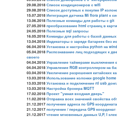
29.08.2018
Список кондиционеров с wifi
29.08.2018
Список доступных к покупке IP колон
15.07.2018
Интеграция датчика Mi flora plant к
13.06.2018
Полезные команды для работы с git
27.05.2018
преобразование html страниц в карти
24.05.2018
Полезные sql запросы
16.05.2018
Команды для работы с базой данных
13.04.2018
Индикаторы о заряде батареек без и
06.04.2018
Установка и настройка python на wi
05.04.2018
Распознавание лиц подходящих к две
своего
04.04.2018
Управление таймерами выключения 
04.04.2018
Управление RGB контроллером на ба
03.04.2018
Увеличение разрешения китайских ка
13.03.2018
Использование колонки google home 
13.03.2018
Установка и подключение rtl usb дон
13.03.2018
Настройка брокера MQTT
17.02.2018
Проект "умная входная дверь"
11.02.2018
Отправка всех значений свойства об
21.12.2017
получение адреса по GPS координат
21.12.2017
получение / передача GPS координат 
21.12.2017
чтение мгновенных данных U,P, I эле