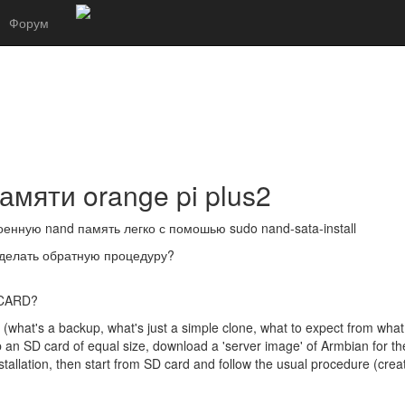
Форум
мяти orange pi plus2
оенную nand память легко с помошью sudo nand-sata-install
оделать обратную процедуру?
-CARD?
(what's a backup, what's just a simple clone, what to expect from what -
b an SD card of equal size, download a 'server image' of Armbian for th
allation, then start from SD card and follow the usual procedure (crea