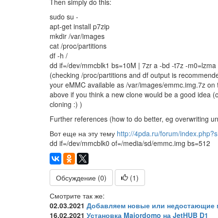
Then simply do this:
sudo su -
apt-get install p7zip
mkdir /var/images
cat /proc/partitions
df -h /
dd if=/dev/mmcblk1 bs=10M | 7zr a -bd -t7z -m0=lzm
(checking /proc/partitions and df output is recommen
your eMMC available as /var/images/emmc.img.7z on 
above if you think a new clone would be a good idea (o
cloning :) )
Further references (how to do better, eg overwriting 
Вот еще на эту тему
http://4pda.ru/forum/index.php?
dd if=/dev/mmcblk0 of=/media/sd/emmc.img bs=512
Обсуждение (0)
(
1
)
Смотрите так же:
02.03.2021
Добавляем новые или недостающие м
16.02.2021
Установка Majordomo на JetHUB D1