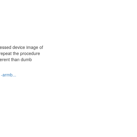
ressed device image of
repeat the procedure
fferent than dumb
1-armb...