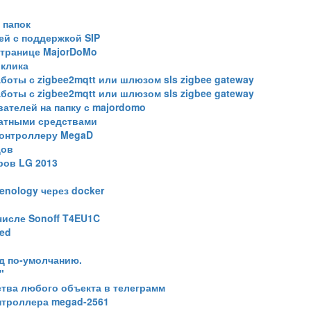
 папок
ей с поддержкой SIP
странице MajorDoMo
 клика
боты с zigbee2mqtt или шлюзом sls zigbee gateway
боты с zigbee2mqtt или шлюзом sls zigbee gateway
ателей на папку с majordomo
атными средствами
контроллеру MegaD
дов
ров LG 2013
enology через docker
числе Sonoff T4EU1C
ed
д по-умолчанию.
"
ства любого объекта в телеграмм
нтроллера megad-2561