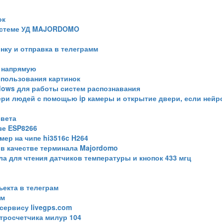
ок
 системе УД MAJORDOMO
нку и отправка в телеграмм
 напрямую
спользования картинок
ndows для работы систем распознавания
ри людей с помощью ip камеры и открытие двери, если нейр
света
зе ESP8266
мер на чипе hi3516c H264
в качестве терминала Majordomo
гла для чтения датчиков температуры и кнопок 433 мгц
ъекта в телеграм
ам
сервису livegps.com
ктросчетчика милур 104