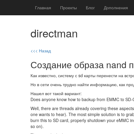
Главная
Проекты
Блог
Дополнения
directman
<<< Назад
Создание образа nand па
Как известно, систему с sd карты перенести на встр
Но в сети очень трудно найти информацию, как пр
Нашел вот такой вариант:
Does anyone know how to backup from EMMC to SD
Well, there are threads already covering these aspects 
one wants to hear). The most simple solution is to gra
burn this to SD card, properly shutdown your eMMC inst
so on).