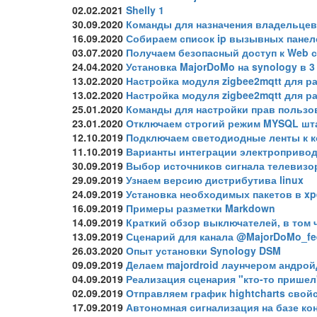
02.02.2021
Shelly 1
30.09.2020
Команды для назначения владельцев
16.09.2020
Собираем список ip вызывных панел
03.07.2020
Получаем безопасный доступ к Web 
24.04.2020
Установка MajorDoMo на synology в 3
13.02.2020
Настройка модуля zigbee2mqtt для ра
13.02.2020
Настройка модуля zigbee2mqtt для ра
25.01.2020
Команды для настройки прав пользов
23.01.2020
Отключаем строгий режим MYSQL шт
12.10.2019
Подключаем светодиодные ленты к 
11.10.2019
Варианты интеграции электроприво
30.09.2019
Выбор источников сигнала телевизо
29.09.2019
Узнаем версию дистрибутива linux
24.09.2019
Установка необходимых пакетов в xp
16.09.2019
Примеры разметки Markdown
14.09.2019
Краткий обзор выключателей, в том 
13.09.2019
Сценарий для канала @MajorDoMo_fe
26.03.2020
Опыт установки Synology DSM
09.09.2019
Делаем majordroid лаунчером андрой
04.09.2019
Реализация сценария "кто-то пришел
02.09.2019
Отправляем график hightcharts свой
17.09.2019
Автономная сигнализация на базе ко