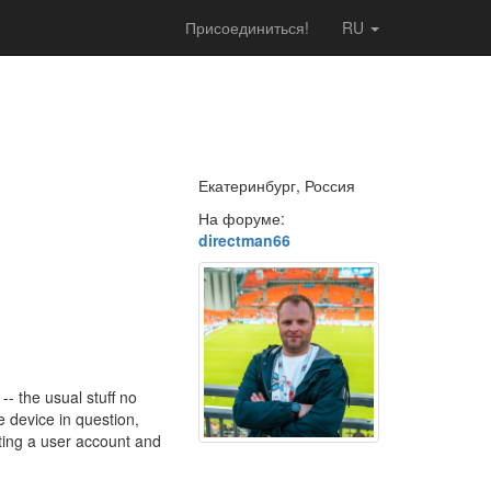
Присоединиться!
RU
Екатеринбург, Россия
На форуме:
directman66
- the usual stuff no
e device in question,
ting a user account and