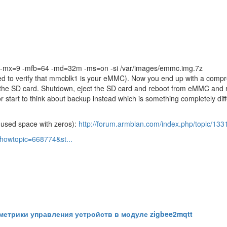
a -mx=9 -mfb=64 -md=32m -ms=on -si /var/images/emmc.img.7z
ded to verify that mmcblk1 is your eMMC). Now you end up with a comp
the SD card. Shutdown, eject the SD card and reboot from eMMC and 
r start to think about backup instead which is something completely di
unused space with zeros):
http://forum.armbian.com/index.php/topic/133
showtopic=668774&st...
етрики управления устройств в модуле zigbee2mqtt