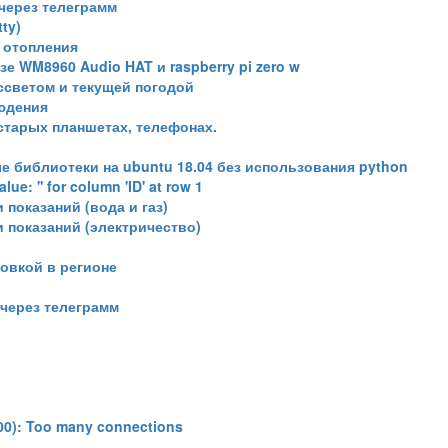
через телеграмм
ty)
 отопления
 WM8960 Audio HAT и raspberry pi zero w
ссветом и текущей погодой
юдения
 старых планшетах, телефонах.
 библиотеки на ubuntu 18.04 без использования python
e: '' for column 'ID' at row 1
 показаний (вода и газ)
и показаний (электричество)
овкой в регионе
через телеграмм
0): Too many connections