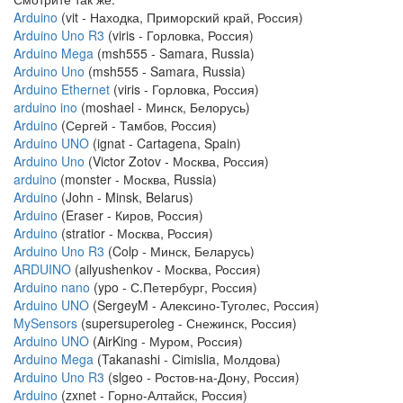
Arduino
(vit - Находка, Приморский край, Россия)
Arduino Uno R3
(viris - Горловка, Россия)
Arduino Mega
(msh555 - Samara, Russia)
Arduino Uno
(msh555 - Samara, Russia)
Arduino Ethernet
(viris - Горловка, Россия)
arduino ino
(moshael - Минск, Белорусь)
Arduino
(Сергей - Тамбов, Россия)
Arduino UNO
(ignat - Cartagena, Spain)
Arduino Uno
(Victor Zotov - Москва, Россия)
arduino
(monster - Москва, Russia)
Arduino
(John - Minsk, Belarus)
Arduino
(Eraser - Киров, Россия)
Arduino
(stratior - Москва, Россия)
Arduino Uno R3
(Colp - Минск, Беларусь)
ARDUINO
(ailyushenkov - Москва, Россия)
Arduino nano
(ypo - С.Петербург, Россия)
Arduino UNO
(SergeyM - Алексино-Туголес, Россия)
MySensors
(supersuperoleg - Снежинск, Россия)
Arduino UNO
(AirKing - Муром, Россия)
Arduino Mega
(Takanashi - Cimislia, Молдова)
Arduino Uno R3
(slgeo - Ростов-на-Дону, Россия)
Arduino
(zxnet - Горно-Алтайск, Россия)