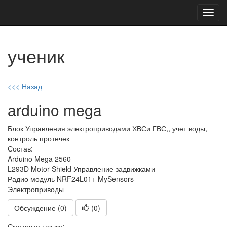
Toggl
navig
ученик
<<< Назад
arduino mega
Блок Управления электроприводами ХВСи ГВС,, учет воды,
контроль протечек
Состав:
Arduino Mega 2560
L293D Motor Shield Управление задвижками
Радио модуль NRF24L01+ MySensors
Электроприводы
Обсуждение (0)
(
0
)
Смотрите так же: