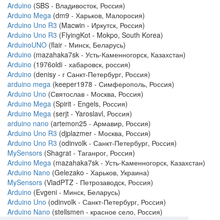
Arduino
(SBS - Владивосток, Россия)
Arduino Mega
(dm9 - Харьков, Малоросия)
Arduino Uno R3
(Macwin - Иркутск, Россия)
Arduino Uno R3
(FlyingKot - Mokpo, South Korea)
ArduinoUNO
(flair - Минск, Беларусь)
Arduino
(mazahaka7sk - Усть-Каменногорск, Казахстан)
Arduino
(1976oldi - хабаровск, россия)
Arduino
(denisy - г Санкт-Петербург, Россия)
arduino mega
(keeper1978 - Симферополь, Россия)
Arduino Uno
(Святослав - Москва, Россия)
Arduino Mega
(Spirit - Engels, Россия)
Arduino Mega
(serjt - Yaroslavl, Россия)
arduino nano
(artemon25 - Армавир, Россия)
Arduino Uno R3
(djplazmer - Москва, Россия)
Arduino Uno R3
(odinvolk - Санкт-Петербург, Россия)
MySensors
(Shagrat - Таганрог, Россия)
Arduino Mega
(mazahaka7sk - Усть-Каменногорск, Казахстан)
Arduino Nano
(Gelezako - Харьков, Украина)
MySensors
(VladPTZ - Петрозаводск, Россия)
Arduino
(Evgeni - Минск, Беларусь)
Arduino Uno
(odinvolk - Санкт-Петербург, Россия)
Arduino Nano
(stellsmen - красное село, Россия)