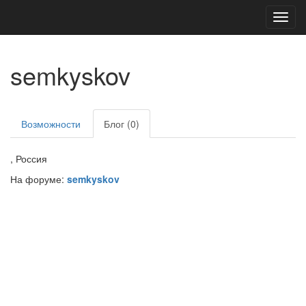
Toggl
navig
semkyskov
Возможности
Блог (0)
, Россия
На форуме:
semkyskov