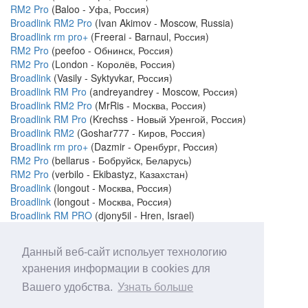
RM2 Pro
(Baloo - Уфа, Россия)
Broadlink RM2 Pro
(Ivan Akimov - Moscow, Russia)
Broadlink rm pro+
(Freerai - Barnaul, Россия)
RM2 Pro
(peefoo - Обнинск, Россия)
RM2 Pro
(London - Королёв, Россия)
Broadlink
(Vasily - Syktyvkar, Россия)
Broadlink RM Pro
(andreyandrey - Moscow, Россия)
Broadlink RM2 Pro
(MrRis - Москва, Россия)
Broadlink RM Pro
(Krechss - Новый Уренгой, Россия)
Broadlink RM2
(Goshar777 - Киров, Россия)
Broadlink rm pro+
(Dazmir - Оренбург, Россия)
RM2 Pro
(bellarus - Бобруйск, Беларусь)
RM2 Pro
(verbilo - Ekibastyz, Казахстан)
Broadlink
(longout - Москва, Россия)
Broadlink
(longout - Москва, Россия)
Broadlink RM PRO
(djony5il - Hren, Israel)
Ростов-на-Дону, Россия
Данный веб-сайт испольует технологию
На форуме:
Jacksh
хранения информации в cookies для
Вашего удобства.
Узнать больше