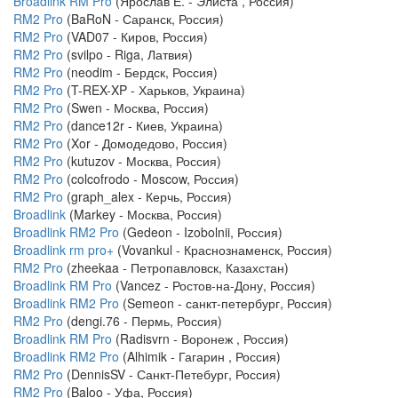
Broadlink RM Pro
(Ярослав Е. - Элиста , Россия)
RM2 Pro
(BaRoN - Саранск, Россия)
RM2 Pro
(VAD07 - Киров, Россия)
RM2 Pro
(svilpo - Riga, Латвия)
RM2 Pro
(neodim - Бердск, Россия)
RM2 Pro
(T-REX-XP - Харьков, Украина)
RM2 Pro
(Swen - Москва, Россия)
RM2 Pro
(dance12r - Киев, Украина)
RM2 Pro
(Xor - Домодедово, Россия)
RM2 Pro
(kutuzov - Москва, Россия)
RM2 Pro
(colcofrodo - Moscow, Россия)
RM2 Pro
(graph_alex - Керчь, Россия)
Broadlink
(Markey - Москва, Россия)
Broadlink RM2 Pro
(Gedeon - Izobolnii, Россия)
Broadlink rm pro+
(Vovankul - Краснознаменск, Россия)
RM2 Pro
(zheekaa - Петропавловск, Казахстан)
Broadlink RM Pro
(Vancez - Ростов-на-Дону, Россия)
Broadlink RM2 Pro
(Semeon - санкт-петербург, Россия)
RM2 Pro
(dengi.76 - Пермь, Россия)
Broadlink RM Pro
(Radisvrn - Воронеж , Россия)
Broadlink RM2 Pro
(Alhimik - Гагарин , Россия)
RM2 Pro
(DennisSV - Санкт-Петебург, Россия)
RM2 Pro
(Baloo - Уфа, Россия)