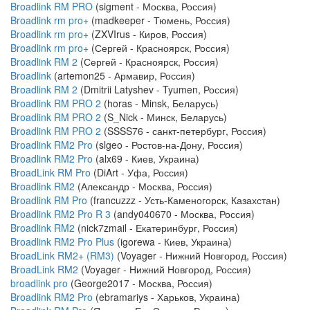
Broadlink RM PRO
(sigment - Москва, Россия)
Broadlink rm pro+
(madkeeper - Тюмень, Россия)
Broadlink rm pro+
(ZXVIrus - Киров, Россия)
Broadlink rm pro+
(Сергей - Красноярск, Россия)
Broadlink RM 2
(Сергей - Красноярск, Россия)
Broadlink
(artemon25 - Армавир, Россия)
Broadlink RM 2
(Dmitrii Latyshev - Tyumen, Россия)
Broadlink RM PRO 2
(horas - Minsk, Беларусь)
Broadlink RM PRO 2
(S_Nick - Минск, Беларусь)
Broadlink RM PRO 2
(SSSS76 - санкт-петербург, Россия)
Broadlink RM2 Pro
(slgeo - Ростов-на-Дону, Россия)
Broadlink RM2 Pro
(alx69 - Киев, Украина)
BroadLink RM Pro
(DiArt - Уфа, Россия)
Broadlink RM2
(Александр - Москва, Россия)
Broadlink RM Pro
(francuzzz - Усть-Каменогорск, Казахстан)
Broadlink RM2 Pro R 3
(andy040670 - Москва, Россия)
Broadlink RM2
(nick7zmail - Екатеринбург, Россия)
Broadlink RM2 Pro Plus
(igorewa - Киев, Украина)
BroadLink RM2+ (RM3)
(Voyager - Нижний Новгород, Россия)
BroadLink RM2
(Voyager - Нижний Новгород, Россия)
broadlink pro
(George2017 - Москва, Россия)
Broadlink RM2 Pro
(ebramariys - Харьков, Украина)