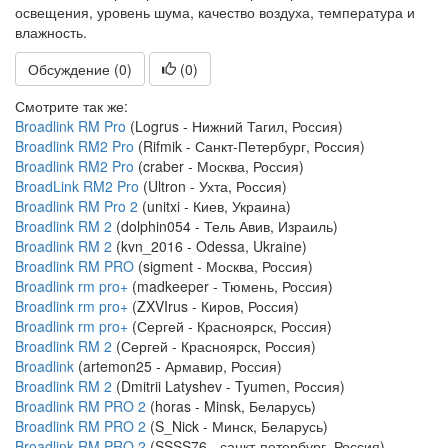
освещения, уровень шума, качество воздуха, температура и
влажность.
Обсуждение (0)
(
0
)
Смотрите так же:
Broadlink RM Pro
(Logrus - Нижний Тагил, Россия)
Broadlink RM2 Pro
(Rifmik - Санкт-Петербург, Россия)
Broadlink RM2 Pro
(craber - Москва, Россия)
BroadLink RM2 Pro
(Ultron - Ухта, Россия)
Broadlink RM Pro 2
(unitxi - Киев, Украина)
Broadlink RM 2
(dolphin054 - Тель Авив, Израиль)
Broadlink RM 2
(kvn_2016 - Odessa, Ukraine)
Broadlink RM PRO
(sigment - Москва, Россия)
Broadlink rm pro+
(madkeeper - Тюмень, Россия)
Broadlink rm pro+
(ZXVIrus - Киров, Россия)
Broadlink rm pro+
(Сергей - Красноярск, Россия)
Broadlink RM 2
(Сергей - Красноярск, Россия)
Broadlink
(artemon25 - Армавир, Россия)
Broadlink RM 2
(Dmitrii Latyshev - Tyumen, Россия)
Broadlink RM PRO 2
(horas - Minsk, Беларусь)
Broadlink RM PRO 2
(S_Nick - Минск, Беларусь)
Broadlink RM PRO 2
(SSSS76 - санкт-петербург, Россия)