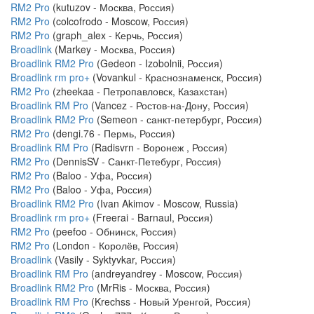
RM2 Pro
(kutuzov - Москва, Россия)
RM2 Pro
(colcofrodo - Moscow, Россия)
RM2 Pro
(graph_alex - Керчь, Россия)
Broadlink
(Markey - Москва, Россия)
Broadlink RM2 Pro
(Gedeon - Izobolnii, Россия)
Broadlink rm pro+
(Vovankul - Краснознаменск, Россия)
RM2 Pro
(zheekaa - Петропавловск, Казахстан)
Broadlink RM Pro
(Vancez - Ростов-на-Дону, Россия)
Broadlink RM2 Pro
(Semeon - санкт-петербург, Россия)
RM2 Pro
(dengi.76 - Пермь, Россия)
Broadlink RM Pro
(Radisvrn - Воронеж , Россия)
RM2 Pro
(DennisSV - Санкт-Петебург, Россия)
RM2 Pro
(Baloo - Уфа, Россия)
RM2 Pro
(Baloo - Уфа, Россия)
Broadlink RM2 Pro
(Ivan Akimov - Moscow, Russia)
Broadlink rm pro+
(Freerai - Barnaul, Россия)
RM2 Pro
(peefoo - Обнинск, Россия)
RM2 Pro
(London - Королёв, Россия)
Broadlink
(Vasily - Syktyvkar, Россия)
Broadlink RM Pro
(andreyandrey - Moscow, Россия)
Broadlink RM2 Pro
(MrRis - Москва, Россия)
Broadlink RM Pro
(Krechss - Новый Уренгой, Россия)