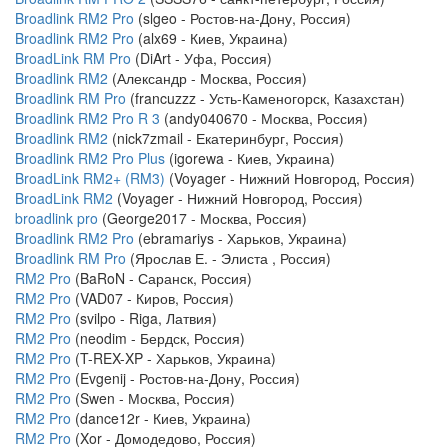
Broadlink RM2 Pro
(slgeo - Ростов-на-Дону, Россия)
Broadlink RM2 Pro
(alx69 - Киев, Украина)
BroadLink RM Pro
(DiArt - Уфа, Россия)
Broadlink RM2
(Александр - Москва, Россия)
Broadlink RM Pro
(francuzzz - Усть-Каменогорск, Казахстан)
Broadlink RM2 Pro R 3
(andy040670 - Москва, Россия)
Broadlink RM2
(nick7zmail - Екатеринбург, Россия)
Broadlink RM2 Pro Plus
(igorewa - Киев, Украина)
BroadLink RM2+ (RM3)
(Voyager - Нижний Новгород, Россия)
BroadLink RM2
(Voyager - Нижний Новгород, Россия)
broadlink pro
(George2017 - Москва, Россия)
Broadlink RM2 Pro
(ebramariys - Харьков, Украина)
Broadlink RM Pro
(Ярослав Е. - Элиста , Россия)
RM2 Pro
(BaRoN - Саранск, Россия)
RM2 Pro
(VAD07 - Киров, Россия)
RM2 Pro
(svilpo - Riga, Латвия)
RM2 Pro
(neodim - Бердск, Россия)
RM2 Pro
(T-REX-XP - Харьков, Украина)
RM2 Pro
(Evgenij - Ростов-на-Дону, Россия)
RM2 Pro
(Swen - Москва, Россия)
RM2 Pro
(dance12r - Киев, Украина)
RM2 Pro
(Xor - Домодедово, Россия)