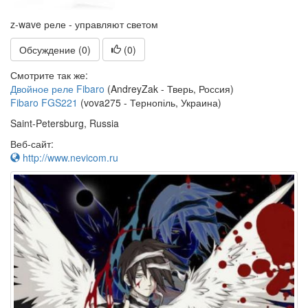
z-wave реле - управляют светом
Обсуждение (0)
(
0
)
Смотрите так же:
Двойное реле Fibaro
(AndreyZak - Тверь, Россия)
Fibaro FGS221
(vova275 - Тернопіль, Украина)
Saint-Petersburg, Russia
Веб-сайт:
http://www.nevicom.ru