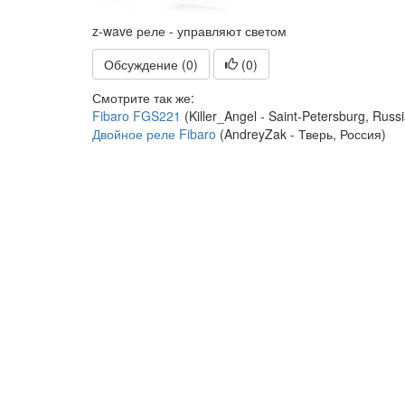
z-wave реле - управляют светом
Обсуждение (0)
(
0
)
Смотрите так же:
Fibaro FGS221
(Killer_Angel - Saint-Petersburg, Russi
Двойное реле Fibaro
(AndreyZak - Тверь, Россия)