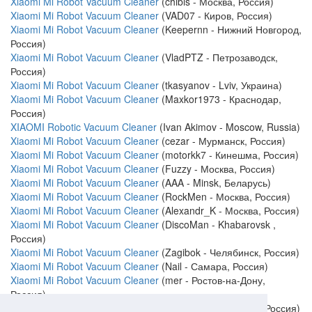
Xiaomi Mi Robot Vacuum Cleaner
(chibis - Москва, Россия)
Xiaomi Mi Robot Vacuum Cleaner
(VAD07 - Киров, Россия)
Xiaomi Mi Robot Vacuum Cleaner
(Keepernn - Нижний Новгород,
Россия)
Xiaomi Mi Robot Vacuum Cleaner
(VladPTZ - Петрозаводск,
Россия)
Xiaomi Mi Robot Vacuum Cleaner
(tkasyanov - Lviv, Украина)
Xiaomi Mi Robot Vacuum Cleaner
(Maxkor1973 - Краснодар,
Россия)
XIAOMI Robotic Vacuum Cleaner
(Ivan Akimov - Moscow, Russia)
Xiaomi Mi Robot Vacuum Cleaner
(cezar - Мурманск, Россия)
Xiaomi Mi Robot Vacuum Cleaner
(motorkk7 - Кинешма, Россия)
Xiaomi Mi Robot Vacuum Cleaner
(Fuzzy - Москва, Россия)
Xiaomi Mi Robot Vacuum Cleaner
(AAA - Minsk, Беларусь)
Xiaomi Mi Robot Vacuum Cleaner
(RockMen - Москва, Россия)
Xiaomi Mi Robot Vacuum Cleaner
(Alexandr_K - Москва, Россия)
Xiaomi Mi Robot Vacuum Cleaner
(DiscoMan - Khabarovsk ,
Россия)
Xiaomi Mi Robot Vacuum Cleaner
(Zagibok - Челябинск, Россия)
Xiaomi Mi Robot Vacuum Cleaner
(Nail - Самара, Россия)
Xiaomi Mi Robot Vacuum Cleaner
(mer - Ростов-на-Дону,
Россия)
Xiaomi Mi Robot Vacuum Cleaner
(Toxa1994 - Броницы, Россия)