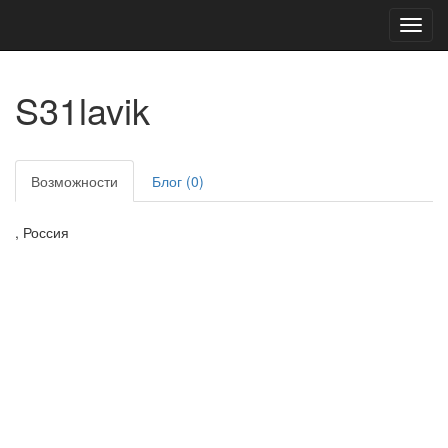
Toggl
navig
S31lavik
Возможности
Блог (0)
, Россия