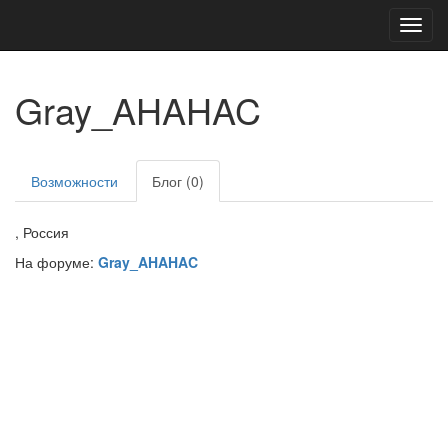
Toggl
navig
Gray_AHAHAC
Возможности
Блог (0)
, Россия
На форуме:
Gray_AHAHAC