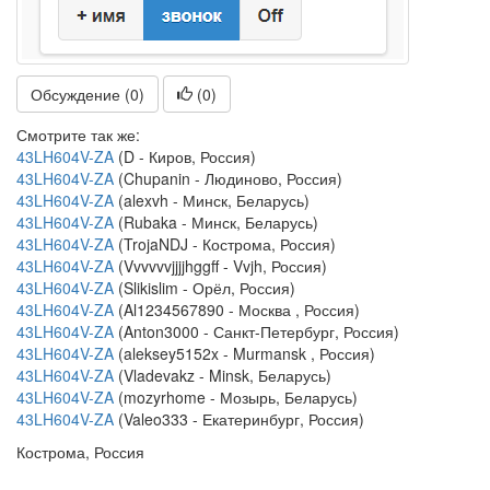
Обсуждение (0)
(
0
)
Смотрите так же:
43LH604V-ZA
(D - Киров, Россия)
43LH604V-ZA
(Chupanin - Людиново, Россия)
43LH604V-ZA
(alexvh - Минск, Беларусь)
43LH604V-ZA
(Rubaka - Минск, Беларусь)
43LH604V-ZA
(TrojaNDJ - Кострома, Россия)
43LH604V-ZA
(Vvvvvvjjjjhggff - Vvjh, Россия)
43LH604V-ZA
(Slikislim - Орёл, Россия)
43LH604V-ZA
(Al1234567890 - Москва , Россия)
43LH604V-ZA
(Anton3000 - Санкт-Петербург, Россия)
43LH604V-ZA
(aleksey5152x - Murmansk , Россия)
43LH604V-ZA
(Vladevakz - Minsk, Беларусь)
43LH604V-ZA
(mozyrhome - Мозырь, Беларусь)
43LH604V-ZA
(Valeo333 - Екатеринбург, Россия)
Кострома, Россия