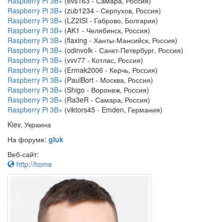
Raspberry Pi 3B+
(evs163 - Самара, Россия)
Raspberry Pi 3B+
(zub1234 - Серпухов, Россия)
Raspberry Pi 3B+
(LZ2ISI - Габрово, Болгария)
Raspberry Pi 3B+
(AK1 - Челябинск, Россия)
Raspberry Pi 3B+
(flaxing - Ханты-Мансийск, Россия)
Raspberry Pi 3B+
(odinvolk - Санкт-Петербург, Россия)
Raspberry Pi 3B+
(vvv77 - Котлас, Россия)
Raspberry Pi 3B+
(Ermak2006 - Керчь, Россия)
Raspberry Pi 3B+
(PaulBort - Москва, Россия)
Raspberry Pi 3B+
(Shigo - Воронеж, Россия)
Raspberry Pi 3B+
(Ra3eR - Самара, Россия)
Raspberry Pi 3B+
(viktors45 - Emden, Германия)
Kiev, Украина
На форуме:
gluk
Веб-сайт:
http://home