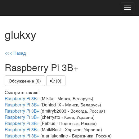
Toggl
navig
glukxy
<<< Назад
Raspberry Pi 3B+
Обсуждение (0)
(
0
)
Смотрите так же:
Raspberry Pi 3B+
(Mikita - Минск, Беларусь)
Raspberry Pi 3B+
(Denied_X - Минск, Беларусь)
Raspberry Pi 3B+
(dmitryb2003 - Вологда, Россия)
Raspberry Pi 3B+
(cherrysto - Киев, Украина)
Raspberry Pi 3B+
(Febius - Подольск, Россия)
Raspberry Pi 3B+
(MaiklBest - Харьков, Украина)
Raspberry Pi 3B+
(maniakonline - Березники, Россия)