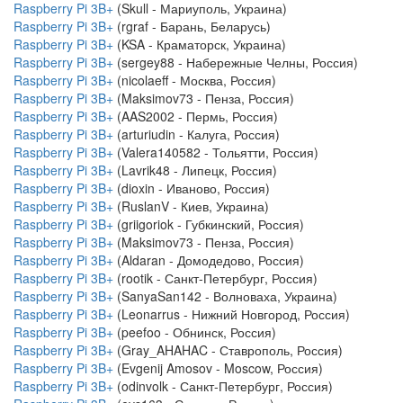
Raspberry Pi 3B+
(Skull - Мариуполь, Украина)
Raspberry Pi 3B+
(rgraf - Барань, Беларусь)
Raspberry Pi 3B+
(KSA - Краматорск, Украина)
Raspberry Pi 3B+
(sergey88 - Набережные Челны, Россия)
Raspberry Pi 3B+
(nicolaeff - Москва, Россия)
Raspberry Pi 3B+
(Maksimov73 - Пенза, Россия)
Raspberry Pi 3B+
(AAS2002 - Пермь, Россия)
Raspberry Pi 3B+
(arturiudin - Калуга, Россия)
Raspberry Pi 3B+
(Valera140582 - Тольятти, Россия)
Raspberry Pi 3B+
(Lavrik48 - Липецк, Россия)
Raspberry Pi 3B+
(dioxin - Иваново, Россия)
Raspberry Pi 3B+
(RuslanV - Киев, Украина)
Raspberry Pi 3B+
(griigoriok - Губкинский, Россия)
Raspberry Pi 3B+
(Maksimov73 - Пенза, Россия)
Raspberry Pi 3B+
(Aldaran - Домодедово, Россия)
Raspberry Pi 3B+
(rootik - Санкт-Петербург, Россия)
Raspberry Pi 3B+
(SanyaSan142 - Волноваха, Украина)
Raspberry Pi 3B+
(Leonarrus - Нижний Новгород, Россия)
Raspberry Pi 3B+
(peefoo - Обнинск, Россия)
Raspberry Pi 3B+
(Gray_AHAHAC - Ставрополь, Россия)
Raspberry Pi 3B+
(Evgenij Amosov - Moscow, Россия)
Raspberry Pi 3B+
(odinvolk - Санкт-Петербург, Россия)