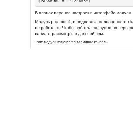
$PASSWORD = ''123456";
В планах перенос настроек в интерфейс модуля.
Модуль php-шный, о поддержке полноценного xterm
не работают. Чтобы работал mc,нужно на сервере
вариант рассмотрю в дальнейшем.
Тэги: модули,majordomo,терминал консоль