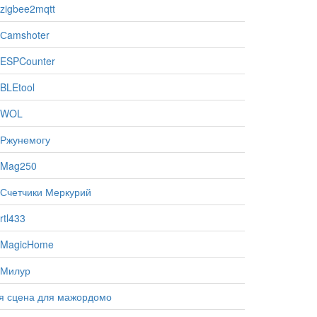
zigbee2mqtt
Сamshoter
ESPCounter
BLEtool
 WOL
 Ржунемогу
 Mag250
Счетчики Меркурий
tl433
 MagicHome
 Милур
я сцена для мажордомо