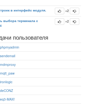
строек в интерфейс модуля.
+2
ь выбора терминала с
+2
c
дачи пользователя
 phpmyadmin
sendemail
 mdmproxy
mqtt_paw
ronlogic
 deCONZ
 eq3-MAX!