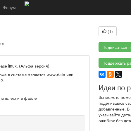
Форум
e
(
1
)
ия
Подписаться н
Поддержать ра
азе linux. (Альфа версия)
хоже в системе является www-data или
2.
Идеи по 
l
Вы можете помоч
тать, если в файле
поделившись сво
добавленные. В 
указывайте дета
ошибках без дет