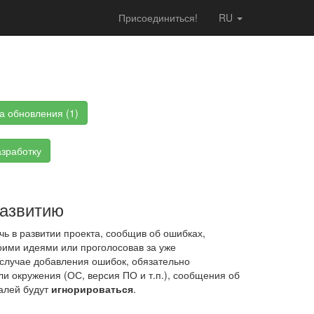
Присоединиться!
RU
а обновления (1)
зработку
развитию
ь в развитии проекта, сообщив об ошибках,
ими идеями или проголосовав за уже
случае добавления ошибок, обязательно
ли окружения (ОС, версия ПО и т.п.), сообщения об
алей будут
игнорироваться
.