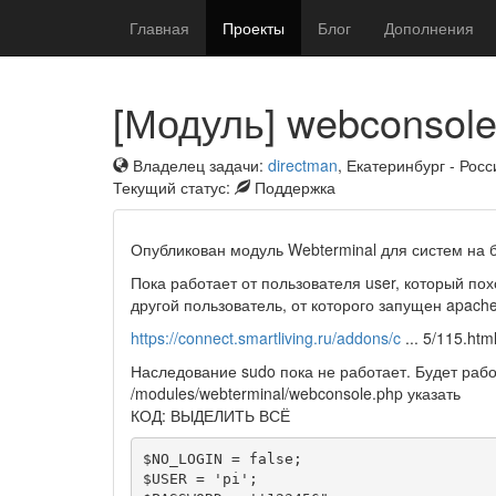
Главная
Проекты
Блог
Дополнения
[Модуль] webconsol
Владелец задачи:
directman
, Екатеринбург - Росс
Текущий статус:
Поддержка
Опубликован модуль Webterminal для систем на б
Пока работает от пользователя user, который по
другой пользователь, от которого запущен apache
https://connect.smartliving.ru/addons/c
... 5/115.htm
Наследование sudo пока не работает. Будет рабо
/modules/webterminal/webconsole.php указать
КОД: ВЫДЕЛИТЬ ВСЁ
$NO_LOGIN = false;

$USER = 'pi';
