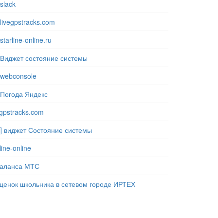
slack
ivegpstracks.com
tarline-online.ru
Виджет состояние системы
webconsole
Погода Яндекс
egpstracks.com
] виджет Состояние системы
line-online
баланса МТС
ценок школьника в сетевом городе ИРТЕХ