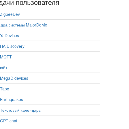
дачи пользователя
ZigbeeDev
ядра системы MajorDoMo
YaDevices
HA Discovery
 MQTT
лайт
MegaD devices
 Tapo
Earthquakes
Текстовый календарь
GPT chat