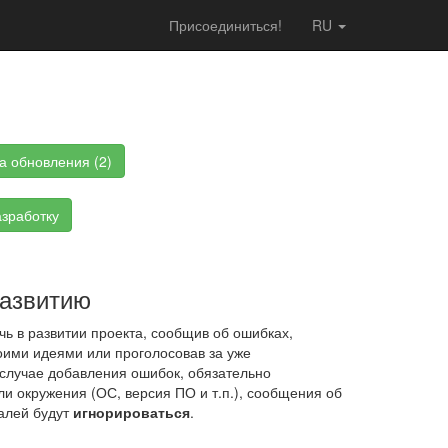
Присоединиться!
RU
а обновления (2)
зработку
развитию
ь в развитии проекта, сообщив об ошибках,
ими идеями или проголосовав за уже
случае добавления ошибок, обязательно
ли окружения (ОС, версия ПО и т.п.), сообщения об
алей будут
игнорироваться
.