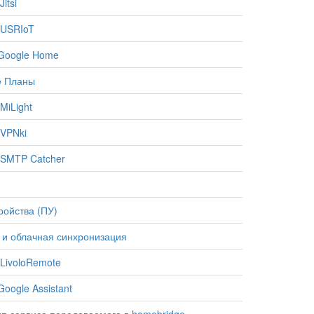
itsi
 USRIoT
Google Home
е Планы
MiLight
VPNki
SMTP Catcher
ройства (ПУ)
 и облачная синхронизация
LivoloRemote
oogle Assistant