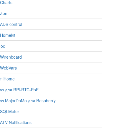
Charts
Zont
ADB control
Homekit
doc
Wirenboard
 WebVars
omiHome
аз для RPi-RTC-PoE
аз MajorDoMo для Raspberry
 SQLMeter
TV Notifications