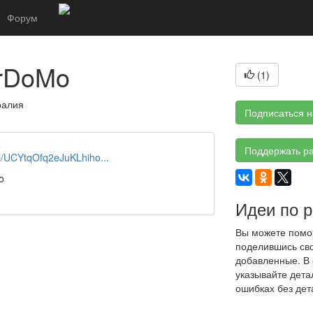
Форум
orDoMo
(
1
)
тралия
Подписаться н
Поддержать ра
l/UCYtqOfq2eJuKLhiho...
o
Идеи по 
Вы можете помоч
поделившись сво
добавленные. В 
указывайте дета
ошибках без дет