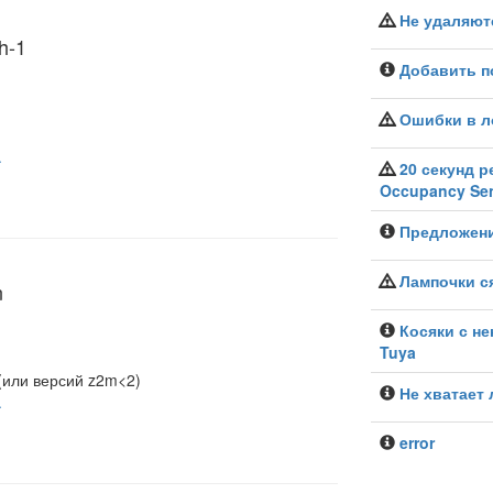
Не удаляют
h-1
Добавить 
Ошибки в ло
.
20 секунд р
Occupancy Se
Предложен
Лампочки с
n
Косяки с н
Tuya
 (или версий z2m<2)
Не хватает
.
error