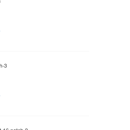
n
.
h-3
.