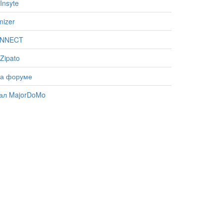
Insyte
mizer
ONNECT
Zipato
на форуме
ал MajorDoMo