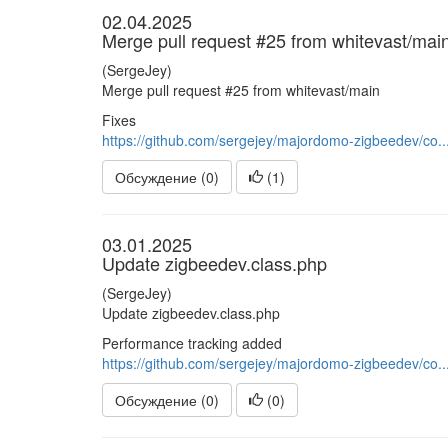
02.04.2025
Merge pull request #25 from whitevast/mai
(SergeJey)
Merge pull request #25 from whitevast/main
Fixes
https://github.com/sergejey/majordomo-zigbeedev/co..
Обсуждение (0)
(
1
)
03.01.2025
Update zigbeedev.class.php
(SergeJey)
Update zigbeedev.class.php
Performance tracking added
https://github.com/sergejey/majordomo-zigbeedev/co..
Обсуждение (0)
(
0
)