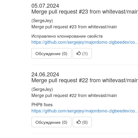
05.07.2024
Merge pull request #23 from whitevast/mai
(SergeJey)
Merge pull request #23 from whitevast/main
Исправлено клонирование свойств
https://github.com/sergejey/majordomo-zigbeedev/co..
Обсуждение (0)
(
1
)
24.06.2024
Merge pull request #22 from whitevast/mai
(SergeJey)
Merge pull request #22 from whitevast/main
PHP8 fixes
https://github.com/sergejey/majordomo-zigbeedev/co..
Обсуждение (0)
(
0
)