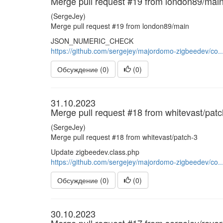
Merge pull request #19 from london89/mai
(SergeJey)
Merge pull request #19 from london89/main
JSON_NUMERIC_CHECK
https://github.com/sergejey/majordomo-zigbeedev/co..
Обсуждение (0)
(
0
)
31.10.2023
Merge pull request #18 from whitevast/patc
(SergeJey)
Merge pull request #18 from whitevast/patch-3
Update zigbeedev.class.php
https://github.com/sergejey/majordomo-zigbeedev/co..
Обсуждение (0)
(
0
)
30.10.2023