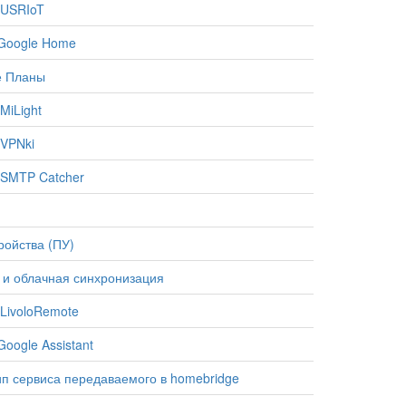
 USRIoT
Google Home
е Планы
MiLight
VPNki
SMTP Catcher
ройства (ПУ)
 и облачная синхронизация
LivoloRemote
oogle Assistant
ип сервиса передаваемого в homebridge