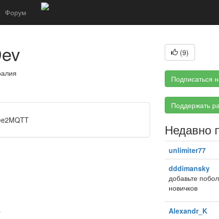
Форум
Dev
(
9
)
тралия
Подписаться н
Поддержать ра
bee2MQTT
Недавно 
unlimiter77
dddimansky
добавьте побо
новичков
.
Alexandr_K