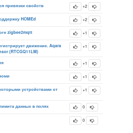
ся привязки свойств
+2
поддержку HOMEd
+2
ге zigbee2mqtt
+1
егистрирует движение. Aqara
+1
nsor (RTCGQ11LM)
ия
+1
яоми
+1
екоторыми устройствами от
+1
 лимита данных в полях
0
0