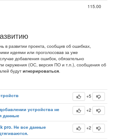
115.00
развитию
ь в развитии проекта, сообщив об ошибках,
ими идеями или проголосовав за уже
случае добавления ошибок, обязательно
ли окружения (ОС, версия ПО и т.п.), сообщения об
алей будут
игнорироваться
.
стройств
+5
 добавлении устройства не
+2
я данные
ck pro. Не все данные
+2
дтягиваются.