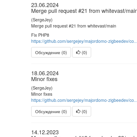
23.06.2024
Merge pull request #21 from whitevast/mai
(SergeJey)
Merge pull request #21 from whitevast/main
Fix PHP8
https://github.com/sergejey/majordomo-zigbeedev/co..
Обсуждение (0)
(
0
)
18.06.2024
Minor fixes
(SergeJey)
Minor fixes
https://github.com/sergejey/majordomo-zigbeedev/co..
Обсуждение (0)
(
0
)
14.12.2023