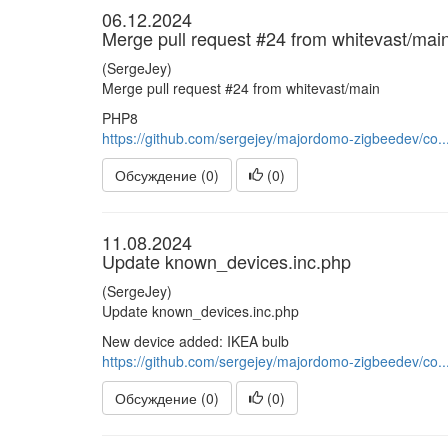
06.12.2024
Merge pull request #24 from whitevast/mai
(SergeJey)
Merge pull request #24 from whitevast/main
PHP8
https://github.com/sergejey/majordomo-zigbeedev/co..
Обсуждение (0)
(
0
)
11.08.2024
Update known_devices.inc.php
(SergeJey)
Update known_devices.inc.php
New device added: IKEA bulb
https://github.com/sergejey/majordomo-zigbeedev/co..
Обсуждение (0)
(
0
)