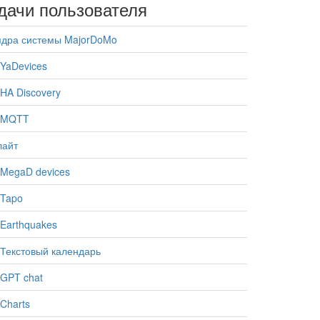
дачи пользователя
ядра системы MajorDoMo
YaDevices
HA Discovery
 MQTT
лайт
MegaD devices
 Tapo
Earthquakes
Текстовый календарь
GPT chat
Charts