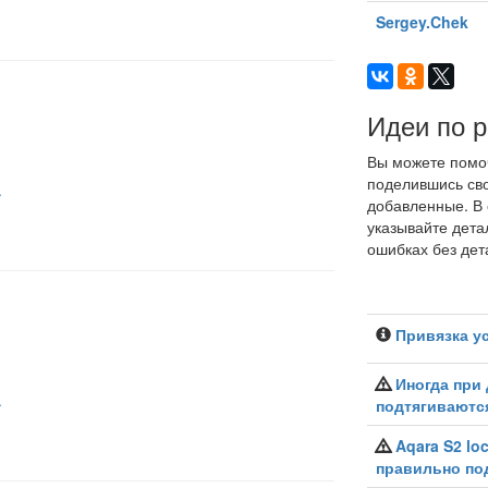
Sergey.Chek
Идеи по 
Вы можете помоч
поделившись сво
.
добавленные. В 
указывайте дета
ошибках без дет
Привязка у
Иногда при
.
подтягиваютс
Aqara S2 lo
правильно по