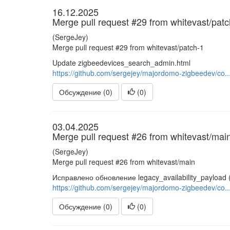
16.12.2025
Merge pull request #29 from whitevast/patc
(SergeJey)
Merge pull request #29 from whitevast/patch-1
Update zigbeedevices_search_admin.html
https://github.com/sergejey/majordomo-zigbeedev/co..
Обсуждение (0)
(
0
)
03.04.2025
Merge pull request #26 from whitevast/mai
(SergeJey)
Merge pull request #26 from whitevast/main
Исправлено обновление legacy_availability_payload
https://github.com/sergejey/majordomo-zigbeedev/co..
Обсуждение (0)
(
0
)