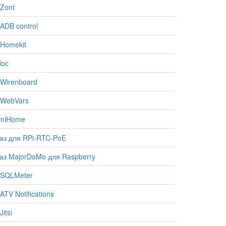
Zont
ADB control
Homekit
doc
Wirenboard
 WebVars
omiHome
аз для RPi-RTC-PoE
аз MajorDoMo для Raspberry
 SQLMeter
TV Notifications
itsi