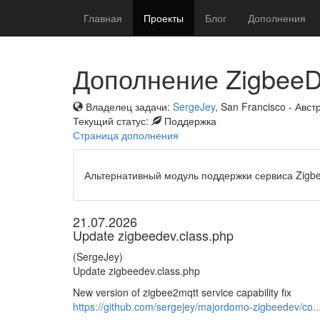
Главная
Проекты
Блог
Дополнения
Дополнение Zigbee
Владелец задачи:
SergeJey
, San Francisco - Авс
Текущий статус:
Поддержка
Страница дополнения
Альтернативный модуль поддержки сервиса Zig
21.07.2026
Update zigbeedev.class.php
(SergeJey)
Update zigbeedev.class.php
New version of zigbee2mqtt service capability fix
https://github.com/sergejey/majordomo-zigbeedev/co..