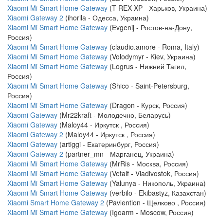
Xiaomi Mi Smart Home Gateway
(T-REX-XP - Харьков, Украина)
Xiaomi Gateway 2
(ihorila - Одесса, Украина)
Xiaomi Mi Smart Home Gateway
(Evgenij - Ростов-на-Дону,
Россия)
Xiaomi Mi Smart Home Gateway
(claudio.amore - Roma, Italy)
Xiaomi Mi Smart Home Gateway
(Volodymyr - Kiev, Украина)
Xiaomi Mi Smart Home Gateway
(Logrus - Нижний Тагил,
Россия)
Xiaomi Mi Smart Home Gateway
(Shico - Saint-Petersburg,
Россия)
Xiaomi Mi Smart Home Gateway
(Dragon - Курск, Россия)
Xiaomi Gateway
(Mr22kraft - Молодечно, Беларусь)
Xiaomi Gateway
(Maloy44 - Иркутск , Россия)
Xiaomi Gateway 2
(Maloy44 - Иркутск , Россия)
Xiaomi Gateway
(artiggi - Екатеринбург, Россия)
Xiaomi Gateway 2
(partner_mn - Марганец, Украина)
Xiaomi Mi Smart Home Gateway
(MrRis - Москва, Россия)
Xiaomi Mi Smart Home Gateway
(Vetalf - Vladivostok, Россия)
Xiaomi Mi Smart Home Gateway
(Yalunya - Никополь, Украина)
Xiaomi Mi Smart Home Gateway
(verbilo - Ekibastyz, Казахстан)
Xiaomi Smart Home Gateway 2
(Pavlention - Щелково , Россия)
Xiaomi Mi Smart Home Gateway
(Igoarm - Moscow, Россия)