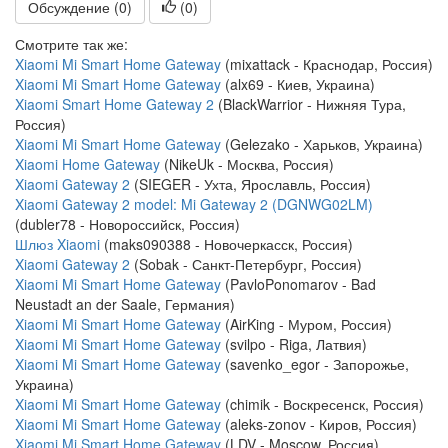
Обсуждение (0)
(
0
)
Смотрите так же:
Xiaomi Mi Smart Home Gateway
(mixattack - Краснодар, Россия)
Xiaomi Mi Smart Home Gateway
(alx69 - Киев, Украина)
Xiaomi Smart Home Gateway 2
(BlackWarrior - Нижняя Тура,
Россия)
Xiaomi Mi Smart Home Gateway
(Gelezako - Харьков, Украина)
Xiaomi Home Gateway
(NikeUk - Москва, Россия)
Xiaomi Gateway 2
(SIEGER - Ухта, Ярославль, Россия)
Xiaomi Gateway 2 model: Mi Gateway 2 (DGNWG02LM)
(dubler78 - Новороссийск, Россия)
Шлюз Xiaomi
(maks090388 - Новочеркасск, Россия)
Xiaomi Gateway 2
(Sobak - Санкт-Петербург, Россия)
Xiaomi Mi Smart Home Gateway
(PavloPonomarov - Bad
Neustadt an der Saale, Германия)
Xiaomi Mi Smart Home Gateway
(AirKing - Муром, Россия)
Xiaomi Mi Smart Home Gateway
(svilpo - Riga, Латвия)
Xiaomi Mi Smart Home Gateway
(savenko_egor - Запорожье,
Украина)
Xiaomi Mi Smart Home Gateway
(chimik - Воскресенск, Россия)
Xiaomi Mi Smart Home Gateway
(aleks-zonov - Киров, Россия)
Xiaomi Mi Smart Home Gateway
(LDV - Moscow, Россия)