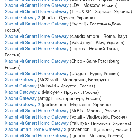
Xiaomi Mi Smart Home Gateway
(LDV - Moscow, Россия)
Xiaomi Mi Smart Home Gateway
(T-REX-XP - Харьков, Украина)
Xiaomi Gateway 2
(ihorila - Одесса, Украина)
Xiaomi Mi Smart Home Gateway
(Evgenij - Ростов-на-Дону,
Россия)
Xiaomi Mi Smart Home Gateway
(claudio.amore - Roma, Italy)
Xiaomi Mi Smart Home Gateway
(Volodymyr - Kiev, Украина)
Xiaomi Mi Smart Home Gateway
(Logrus - Нижний Тагил,
Россия)
Xiaomi Mi Smart Home Gateway
(Shico - Saint-Petersburg,
Россия)
Xiaomi Mi Smart Home Gateway
(Dragon - Курск, Россия)
Xiaomi Gateway
(Mr22kraft - Молодечно, Беларусь)
Xiaomi Gateway
(Maloy44 - Иркутск , Россия)
Xiaomi Gateway 2
(Maloy44 - Иркутск , Россия)
Xiaomi Gateway
(artiggi - Екатеринбург, Россия)
Xiaomi Gateway 2
(partner_mn - Марганец, Украина)
Xiaomi Mi Smart Home Gateway
(MrRis - Москва, Россия)
Xiaomi Mi Smart Home Gateway
(Vetalf - Vladivostok, Россия)
Xiaomi Mi Smart Home Gateway
(Yalunya - Никополь, Украина)
Xiaomi Smart Home Gateway 2
(Pavlention - Щелково , Россия)
Xiaomi Mi Smart Home Gateway
(Igoarm - Moscow, Россия)