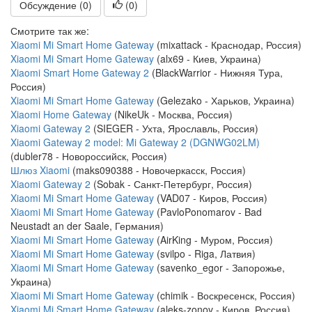
Обсуждение (0)
(
0
)
Смотрите так же:
Xiaomi Mi Smart Home Gateway
(mixattack - Краснодар, Россия)
Xiaomi Mi Smart Home Gateway
(alx69 - Киев, Украина)
Xiaomi Smart Home Gateway 2
(BlackWarrior - Нижняя Тура,
Россия)
Xiaomi Mi Smart Home Gateway
(Gelezako - Харьков, Украина)
Xiaomi Home Gateway
(NikeUk - Москва, Россия)
Xiaomi Gateway 2
(SIEGER - Ухта, Ярославль, Россия)
Xiaomi Gateway 2 model: Mi Gateway 2 (DGNWG02LM)
(dubler78 - Новороссийск, Россия)
Шлюз Xiaomi
(maks090388 - Новочеркасск, Россия)
Xiaomi Gateway 2
(Sobak - Санкт-Петербург, Россия)
Xiaomi Mi Smart Home Gateway
(VAD07 - Киров, Россия)
Xiaomi Mi Smart Home Gateway
(PavloPonomarov - Bad
Neustadt an der Saale, Германия)
Xiaomi Mi Smart Home Gateway
(AirKing - Муром, Россия)
Xiaomi Mi Smart Home Gateway
(svilpo - Riga, Латвия)
Xiaomi Mi Smart Home Gateway
(savenko_egor - Запорожье,
Украина)
Xiaomi Mi Smart Home Gateway
(chimik - Воскресенск, Россия)
Xiaomi Mi Smart Home Gateway
(aleks-zonov - Киров, Россия)