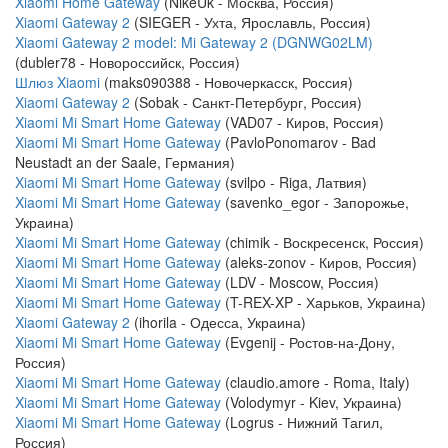
Xiaomi Home Gateway
(NikeUk - Москва, Россия)
Xiaomi Gateway 2
(SIEGER - Ухта, Ярославль, Россия)
Xiaomi Gateway 2 model: Mi Gateway 2 (DGNWG02LM)
(dubler78 - Новороссийск, Россия)
Шлюз Xiaomi
(maks090388 - Новочеркасск, Россия)
Xiaomi Gateway 2
(Sobak - Санкт-Петербург, Россия)
Xiaomi Mi Smart Home Gateway
(VAD07 - Киров, Россия)
Xiaomi Mi Smart Home Gateway
(PavloPonomarov - Bad
Neustadt an der Saale, Германия)
Xiaomi Mi Smart Home Gateway
(svilpo - Riga, Латвия)
Xiaomi Mi Smart Home Gateway
(savenko_egor - Запорожье,
Украина)
Xiaomi Mi Smart Home Gateway
(chimik - Воскресенск, Россия)
Xiaomi Mi Smart Home Gateway
(aleks-zonov - Киров, Россия)
Xiaomi Mi Smart Home Gateway
(LDV - Moscow, Россия)
Xiaomi Mi Smart Home Gateway
(T-REX-XP - Харьков, Украина)
Xiaomi Gateway 2
(ihorila - Одесса, Украина)
Xiaomi Mi Smart Home Gateway
(Evgenij - Ростов-на-Дону,
Россия)
Xiaomi Mi Smart Home Gateway
(claudio.amore - Roma, Italy)
Xiaomi Mi Smart Home Gateway
(Volodymyr - Kiev, Украина)
Xiaomi Mi Smart Home Gateway
(Logrus - Нижний Тагил,
Россия)