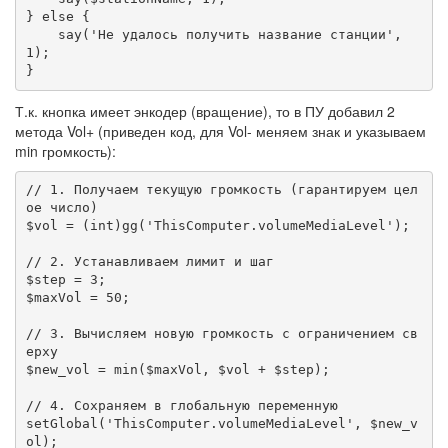
} else {

    say('Не удалось получить название станции', 
1);

}
Т.к. кнопка имеет энкодер (вращение), то в ПУ добавил 2
метода Vol+ (приведен код, для Vol- меняем знак и указываем
min громкость):
// 1. Получаем текущую громкость (гарантируем цел
ое число)

$vol = (int)gg('ThisComputer.volumeMediaLevel');

// 2. Устанавливаем лимит и шаг

$step = 3;

$maxVol = 50;

// 3. Вычисляем новую громкость с ограничением св
ерху

$new_vol = min($maxVol, $vol + $step);

// 4. Сохраняем в глобальную переменную

setGlobal('ThisComputer.volumeMediaLevel', $new_v
ol);
