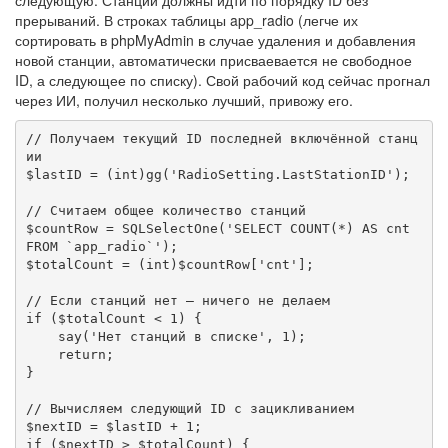
прерываний. В строках таблицы app_radio (легче их
сортировать в phpMyAdmin в случае удаления и добавления
новой станции, автоматически присваевается не свободное
ID, а следующее по списку). Свой рабочий код сейчас прогнал
через ИИ, получил несколько лучший, привожу его.
// Получаем текущий ID последней включённой станц
ии

$lastID = (int)gg('RadioSetting.LastStationID');

// Считаем общее количество станций

$countRow = SQLSelectOne('SELECT COUNT(*) AS cnt 
FROM `app_radio`');

$totalCount = (int)$countRow['cnt'];

// Если станций нет — ничего не делаем

if ($totalCount < 1) {

    say('Нет станций в списке', 1);

    return;

}

// Вычисляем следующий ID с зацикливанием

$nextID = $lastID + 1;

if ($nextID > $totalCount) {
