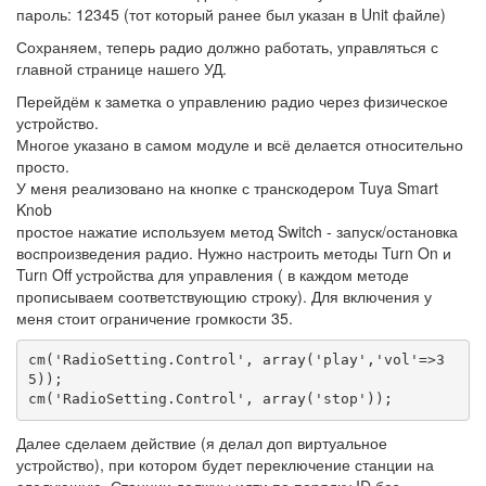
пароль: 12345 (тот который ранее был указан в Unit файле)
Сохраняем, теперь радио должно работать, управляться с
главной странице нашего УД.
Перейдём к заметка о управлению радио через физическое
устройство.
Многое указано в самом модуле и всё делается относительно
просто.
У меня реализовано на кнопке с транскодером Tuya Smart
Knob
простое нажатие используем метод Switch - запуск/остановка
воспроизведения радио. Нужно настроить методы Turn On и
Turn Off устройства для управления ( в каждом методе
прописываем соответствующию строку). Для включения у
меня стоит ограничение громкости 35.
cm('RadioSetting.Control', array('play','vol'=>3
5));

cm('RadioSetting.Control', array('stop'));
Далее сделаем действие (я делал доп виртуальное
устройство), при котором будет переключение станции на
следующую. Станции должны идти по порядку ID без