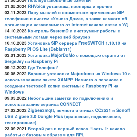
21.05.2024
RHVoice установка, проверка и прочее
03.11.2023
Пару мыслей о совместном применении SIP
телефонии и систем «Умного Дома», а также немного об
организации независимого от Internet канала связи с УД.
14.10.2023
Контроль SystemD и инструмент работы с
системными логами через веб браузер
10.10.2023
Установка SIP сервера FreeSWITCH 1.10.10 на
Raspberry Pi OS Lite (Debian11)
03.01.2023
Установка MajorDoMo с помощью скрипта от
SergeJey на Raspberry Pi
09.12.2022
Где Телефон?
30.05.2022
Вариант установки Majordomo на Windows 10 с
использованием пакета XAMPP. Немного о переносе и
создании тестовой копии системы с Raspberry PI на
Windows
09.03.2022
Небольшие заметки по подключению и
использованию сервиса CONNECT
27.02.2022
Zigbee2mqtt, немного о стиках CC2531 и Sonoff
USB Zigbee 3.0 Dongle Plus (сравнение, подключение,
тестирование).
23.09.2021
Второй раз в первый класс. Часть 1: начало
работы c базовым образом для RPi.