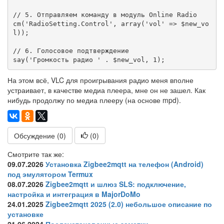
// 5. Отправляем команду в модуль Online Radio

cm('RadioSetting.Control', array('vol' => $new_vo
l));

// 6. Голосовое подтверждение

say('Громкость радио ' . $new_vol, 1);
На этом всё, VLC для проигрывания радио меня вполне
устраивает, в качестве медиа плеера, мне он не зашел. Как
нибудь продолжу по медиа плееру (на основе mpd).
Обсуждение (0)
(
0
)
Смотрите так же:
09.07.2026
Установка Zigbee2mqtt на телефон (Android)
под эмулятором Termux
08.07.2026
Zigbee2mqtt и шлюз SLS: подключение,
настройка и интеграция в MajorDoMo
24.01.2025
Zigbee2mqtt 2025 (2.0) небольшое описание по
установке
21.06.2024
Послеустановочные заметки