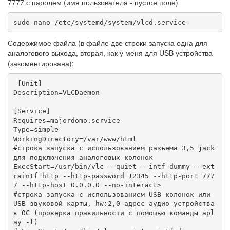
7777 с паролем (имя пользователя - пустое поле)
sudo nano /etc/systemd/system/vlcd.service
Содержимое файла (в файле две строки запуска одна для
аналогового выхода, вторая, как у меня для USB устройства
(закоментирована):
 [Unit]

Description=VLCDaemon

[Service]

Requires=majordomo.service

Type=simple

WorkingDirectory=/var/www/html

#строка запуска с использованием разъема 3,5 jack 
для подключения аналоговых колонок

ExecStart=/usr/bin/vlc --quiet --intf dummy --ext
raintf http --http-password 12345 --http-port 777
7 --http-host 0.0.0.0 --no-interact>

#строка запуска с использованием USB колонок или 
USB звуковой карты, hw:2,0 адрес аудио устройства 
в ОС (проверка правильности с помощью команды apl
ay -l) 
