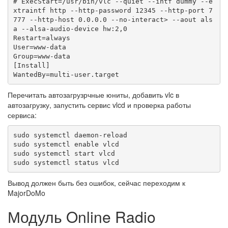
# ExecStart=/usr/bin/vlc --quiet --intf dummy --e
xtraintf http --http-password 12345 --http-port 7
777 --http-host 0.0.0.0 --no-interact> --aout als
a --alsa-audio-device hw:2,0

Restart=always

User=www-data

Group=www-data

[Install]

WantedBy=multi-user.target
Перечитать автозагрузрчные юниты, добавить vlc в
автозагрузку, запустить сервис vlcd и проверка работы
сервиса:
sudo systemctl daemon-reload

sudo systemctl enable vlcd

sudo systemctl start vlcd

sudo systemctl status vlcd
Вывод должен быть без ошибок, сейчас переходим к
MajorDoMo
Модуль Online Radio