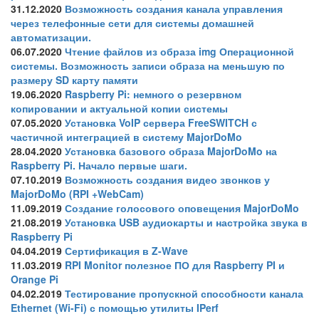
31.12.2020
Возможность создания канала управления
через телефонные сети для системы домашней
автоматизации.
06.07.2020
Чтение файлов из образа img Операционной
системы. Возможность записи образа на меньшую по
размеру SD карту памяти
19.06.2020
Raspberry Pi: немного о резервном
копировании и актуальной копии системы
07.05.2020
Установка VoIP сервера FreeSWITCH с
частичной интеграцией в систему MajorDoMo
28.04.2020
Установка базового образа MajorDoMo на
Raspberry Pi. Начало первые шаги.
07.10.2019
Возможность создания видео звонков у
MajorDoMo (RPI +WebCam)
11.09.2019
Создание голосового оповещения MajorDoMo
21.08.2019
Установка USB аудиокарты и настройка звука в
Raspberry Pi
04.04.2019
Сертификация в Z-Wave
11.03.2019
RPI Monitor полезное ПО для Raspberry PI и
Orange Pi
04.02.2019
Тестирование пропускной способности канала
Ethernet (Wi-Fi) с помощью утилиты IPerf