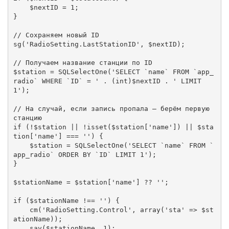
    $nextID = 1;

}

// Сохраняем новый ID

sg('RadioSetting.LastStationID', $nextID);

// Получаем название станции по ID

$station = SQLSelectOne('SELECT `name` FROM `app_
radio` WHERE `ID` = ' . (int)$nextID . ' LIMIT 
1');

// На случай, если запись пропала — берём первую 
станцию

if (!$station || !isset($station['name']) || $sta
tion['name'] === '') {

    $station = SQLSelectOne('SELECT `name` FROM `
app_radio` ORDER BY `ID` LIMIT 1');

}

$stationName = $station['name'] ?? '';

if ($stationName !== '') {

    cm('RadioSetting.Control', array('sta' => $st
ationName));

    say($stationName, 1);
