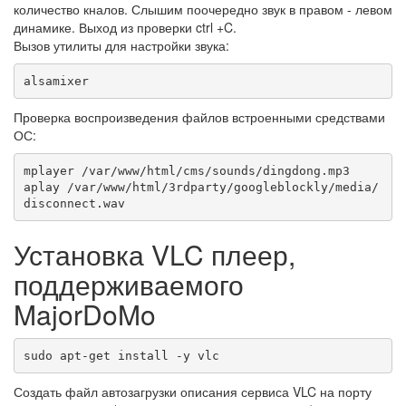
количество кналов. Слышим поочередно звук в правом - левом
динамике. Выход из проверки ctrl +C.
Вызов утилиты для настройки звука:
alsamixer
Проверка воспроизведения файлов встроенными средствами
ОС:
mplayer /var/www/html/cms/sounds/dingdong.mp3

aplay /var/www/html/3rdparty/googleblockly/media/
disconnect.wav
Установка VLC плеер,
поддерживаемого
MajorDoMo
sudo apt-get install -y vlc
Создать файл автозагрузки описания сервиса VLC на порту