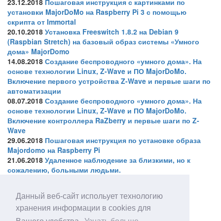
23.12.2018
Пошаговая инструкция с картинками по
установки MajorDoMo на Raspberry Pi 3 с помощью
скрипта от Immortal
20.10.2018
Установка Freeswitch 1.8.2 на Debian 9
(Raspbian Stretch) на базовый образ системы «Умного
дома» MajorDomo
14.08.2018
Создание беспроводного «умного дома». На
основе технологии Linux, Z-Wave и ПО MajorDoMo.
Включение первого устройства Z-Wave и первые шаги по
автоматизации
08.07.2018
Создание беспроводного «умного дома». На
основе технологии Linux, Z-Wave и ПО MajorDoMo.
Включение контроллера RaZberry и первые шаги по Z-
Wave
29.06.2018
Пошаговая инструкция по установке образа
Majordomo на Raspberry Pi
21.06.2018
Удаленное наблюдение за близкими, но к
сожалению, больными людьми.
Минск, Беларусь
Данный веб-сайт испольует технологию
На форуме:
udvnl
хранения информации в cookies для