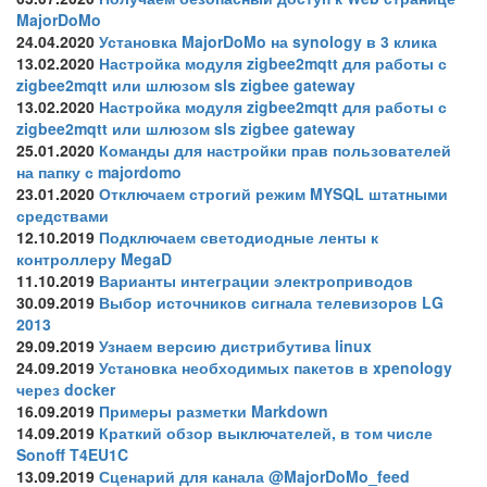
MajorDoMo
24.04.2020
Установка MajorDoMo на synology в 3 клика
13.02.2020
Настройка модуля zigbee2mqtt для работы с
zigbee2mqtt или шлюзом sls zigbee gateway
13.02.2020
Настройка модуля zigbee2mqtt для работы с
zigbee2mqtt или шлюзом sls zigbee gateway
25.01.2020
Команды для настройки прав пользователей
на папку с majordomo
23.01.2020
Отключаем строгий режим MYSQL штатными
средствами
12.10.2019
Подключаем светодиодные ленты к
контроллеру MegaD
11.10.2019
Варианты интеграции электроприводов
30.09.2019
Выбор источников сигнала телевизоров LG
2013
29.09.2019
Узнаем версию дистрибутива linux
24.09.2019
Установка необходимых пакетов в xpenology
через docker
16.09.2019
Примеры разметки Markdown
14.09.2019
Краткий обзор выключателей, в том числе
Sonoff T4EU1C
13.09.2019
Сценарий для канала @MajorDoMo_feed