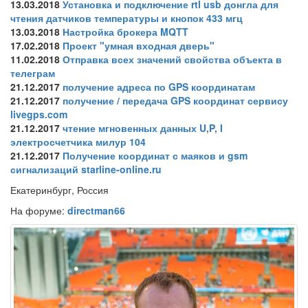
13.03.2018
Установка и подключение rtl usb донгла для
чтения датчиков температуры и кнопок 433 мгц
13.03.2018
Настройка брокера MQTT
17.02.2018
Проект "умная входная дверь"
11.02.2018
Отправка всех значений свойства объекта в
телеграм
21.12.2017
получение адреса по GPS координатам
21.12.2017
получение / передача GPS координат сервису
livegps.com
21.12.2017
чтение мгновенных данных U,P, I
электросчетчика милур 104
21.12.2017
Получение координат с маяков и gsm
сигнализаций starline-online.ru
Екатеринбург, Россия
На форуме:
directman66