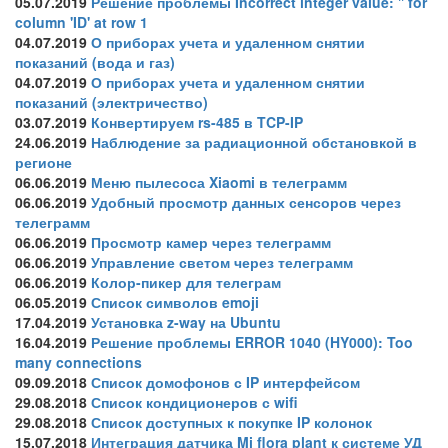
05.07.2019
Решение проблемы Incorrect integer value: '' for
column 'ID' at row 1
04.07.2019
О приборах учета и удаленном снятии
показаний (вода и газ)
04.07.2019
О приборах учета и удаленном снятии
показаний (электричество)
03.07.2019
Конвертируем rs-485 в TCP-IP
24.06.2019
Наблюдение за радиационной обстановкой в
регионе
06.06.2019
Меню пылесоса Xiaomi в телеграмм
06.06.2019
Удобный просмотр данных сенсоров через
телеграмм
06.06.2019
Просмотр камер через телеграмм
06.06.2019
Управление светом через телеграмм
06.06.2019
Колор-пикер для телеграм
06.05.2019
Список символов emoji
17.04.2019
Установка z-way на Ubuntu
16.04.2019
Решение проблемы ERROR 1040 (HY000): Too
many connections
09.09.2018
Список домофонов с IP интерфейсом
29.08.2018
Список кондиционеров с wifi
29.08.2018
Список доступных к покупке IP колонок
15.07.2018
Интеграция датчика Mi flora plant к системе УД