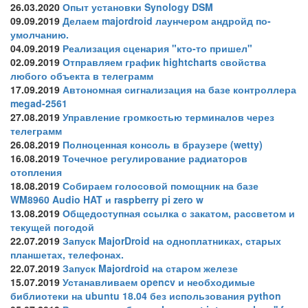
26.03.2020
Опыт установки Synology DSM
09.09.2019
Делаем majordroid лаунчером андройд по-
умолчанию.
04.09.2019
Реализация сценария "кто-то пришел"
02.09.2019
Отправляем график hightcharts свойства
любого объекта в телеграмм
17.09.2019
Автономная сигнализация на базе контроллера
megad-2561
27.08.2019
Управление громкостью терминалов через
телеграмм
26.08.2019
Полноценная консоль в браузере (wetty)
16.08.2019
Точечное регулирование радиаторов
отопления
18.08.2019
Собираем голосовой помощник на базе
WM8960 Audio HAT и raspberry pi zero w
13.08.2019
Общедоступная ссылка с закатом, рассветом и
текущей погодой
22.07.2019
Запуск MajorDroid на одноплатниках, старых
планшетах, телефонах.
22.07.2019
Запуск Majordroid на старом железе
15.07.2019
Устанавливаем opencv и необходимые
библиотеки на ubuntu 18.04 без использования python