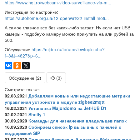
https://www.hqt.ro/webcam-video-surveillance-via-m...
Инструкция по настройке:
https://autohome.org.ua/12-openwrt/22-install-moti...
А самое главное все без каких-либо затрат. Ну если нет USB
камеры - подобную камеру можно прикупить на али рублей за
500.
Обсуждение
https://mjdm.ru/forum/viewtopic.php?
f=8&t=4827&p=6...
Обсуждение (2)
(
3
)
Смотрите так же:
02.03.2021
Добавляем новые или недостающие метрики
управления устройств в модуле zigbee2mqtt
16.02.2021
Установка Majordomo на JetHUB D1
02.02.2021
Shelly 1
30.09.2020
Команды для назначения владельцев папок
16.09.2020
Собираем список ip вызывных панелей с
поддержкой SIP
03.07.2020
Получаем безопасный доступ к Web странице