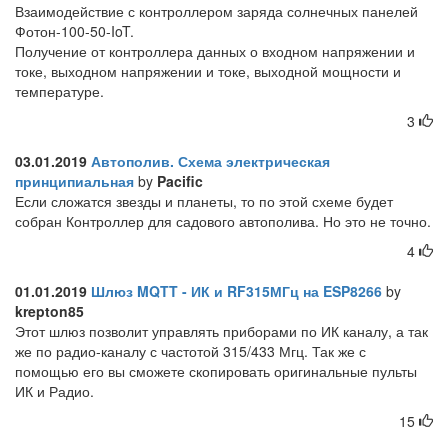
Взаимодействие с контроллером заряда солнечных панелей
Фотон-100-50-IoT.
Получение от контроллера данных о входном напряжении и
токе, выходном напряжении и токе, выходной мощности и
температуре.
3
03.01.2019
Автополив. Схема электрическая
принципиальная
by
Pacific
Если сложатся звезды и планеты, то по этой схеме будет
собран Контроллер для садового автополива. Но это не точно.
4
01.01.2019
Шлюз MQTT - ИК и RF315МГц на ESP8266
by
krepton85
Этот шлюз позволит управлять приборами по ИК каналу, а так
же по радио-каналу с частотой 315/433 Мгц. Так же с
помощью его вы сможете скопировать оригинальные пульты
ИК и Радио.
15