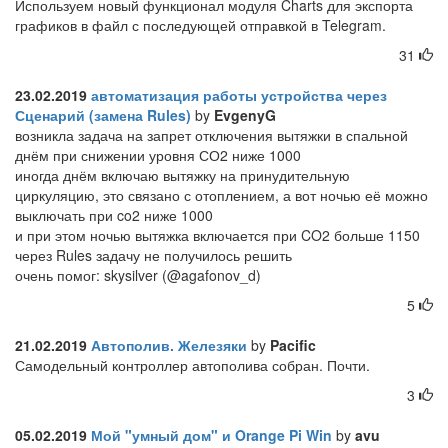
Используем новый функционал модуля Charts для экспорта
графиков в файл с последующей отправкой в Telegram.
31
23.02.2019
автоматизация работы устройства через
Сценарий (замена Rules)
by
EvgenyG
возникла задача на запрет отключения вытяжки в спальной
днём при снижении уровня СО2 ниже 1000
иногда днём включаю вытяжку на принудительную
циркуляцию, это связано с отоплением, а вот ночью её можно
выключать при co2 ниже 1000
и при этом ночью вытяжка включается при CO2 больше 1150
через Rules задачу не получилось решить
очень помог: skysilver (@agafonov_d)
5
21.02.2019
Автополив. Железяки
by
Pacific
Самодельный контроллер автополива собран. Почти.
3
05.02.2019
Мой "умный дом" и Orange Pi Win
by
avu