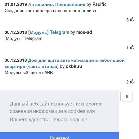
01.01.2019
Автополив. Предисловие
by
Pacific
Создание контроллера садового автополива
3
30.12.2018
[Модуль] Telegram
by
mos-ad
[Модуль] Telegram
1
30.12.2018
Дом для щита автоматизации в небольшой
квартире (часть вторая)
by
okbit.ru
Модульный щит от ABB
2
Страницы:
1
2
3
4
5
6
7
8
9
Данный веб-сайт испольует технологию
10
11
12
13
14
15
16
хранения информации в cookies для
Вашего удобства.
Узнать больше
Понятно!