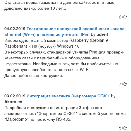
Эта статья первая заметка на данном сайте, хотя в теме
довольно давно, более 10 лет...
2
04.02.2019
Тестирование пропускной способности канала
Ethernet (Wi-Fi) с помощью утилиты IPerf
by
udvnl
Имеем одно платный компьютер Raspberry (Debian 9 -
Raspberian) и ПК (ноутбук) Windows 10
В некоторых случаях, стандартной утилиты Ping для проверки
качества связи с периферийным оборудованием
недостаточно. Необходимо знать, хотя бы приблизительно
пропускную способность канала связи Wi-Fi.
Далее небольшая инструкция.
7
03.02.2019
Интеграция счетчика Энергомера СЕ301
by
Akorolev
Подробная инструкция по интеграции 3-х фазного
электросчетчика "Энергомера СЕ301" с системой умного дома
"Majordomo" по протоколу RS-485.
5