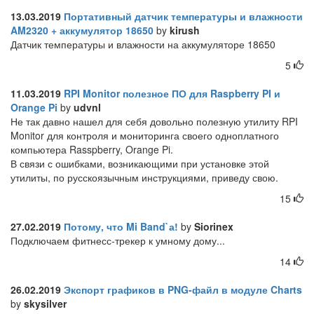
13.03.2019
Портативный датчик температуры и влажности
AM2320 + аккумулятор 18650
by
kirush
Датчик температуры и влажности на аккумуляторе 18650
5
11.03.2019
RPI Monitor полезное ПО для Raspberry PI и
Orange Pi
by
udvnl
Не так давно нашел для себя довольно полезную утилиту RPI
Monitor для контроля и мониторинга своего одноплатного
компьютера Rasspberry, Orange Pi.
В связи с ошибками, возникающими при установке этой
утилиты, по русскоязычным инструкциями, приведу свою.
15
27.02.2019
Потому, что Mi Band`а!
by
Siorinex
Подключаем фитнесс-трекер к умному дому...
14
26.02.2019
Экспорт графиков в PNG-файл в модуле Charts
by
skysilver