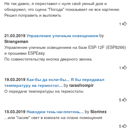
Не так давно, я переставил с нуля свой умный дом и
обнаружил, что сцена "Погода" показывает не все картинки.
Решил поправить и выложить
1
21.03.2019
Управление уличным освещением
by
Strangeman
Управление уличным освещением на базе ESP-12F (ESP8266)
и прошивки ESPEasy.
По совместительству кнопка дверного звонка.
1
19.03.2019
Как-бы да если-бы... Я бы передавал
температуру на термостат...
by
tarasfrompir
О передаче температуры на термостаты
5
15.03.2019
Наводим тень-на-плетень...
by
Siorinex
...или "гасим" свет в комнате на плане помещения
5