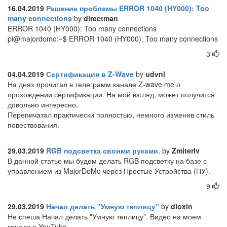
16.04.2019
Решение проблемы ERROR 1040 (HY000): Too
many connections
by
directman
ERROR 1040 (HY000): Too many connections
pi@majordomo:~$ ERROR 1040 (HY000): Too many connections
3
04.04.2019
Сертификация в Z-Wave
by
udvnl
На днях прочитал в телеграмм канале Z-wave.me о
прохождении сертификации. На мой взгляд, может получится
довольно интересно.
Перепичатал практически полностью, немного изменив стиль
повествования.
29.03.2019
RGB подсветка своими руками.
by
ZmiterIv
В данной статье мы будем делать RGB подсветку на базе с
управлением из MajorDoMo через Простые Устройства (ПУ).
9
29.03.2019
Начал делать "Умную теплицу"
by
dioxin
Не спеша Начал делать "Умную теплицу". Видео на моем
канале в YouTube