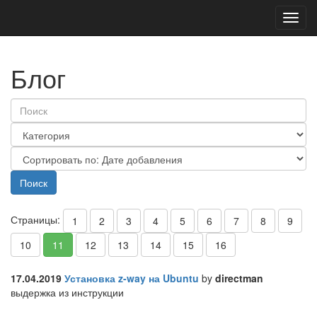
Toggl
navig
Блог
Страницы:
1
2
3
4
5
6
7
8
9
10
11
12
13
14
15
16
17.04.2019
Установка z-way на Ubuntu
by
directman
выдержка из инструкции