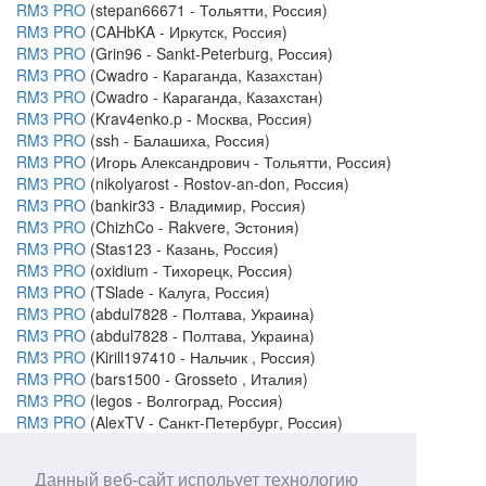
RM3 PRO
(stepan66671 - Тольятти, Россия)
RM3 PRO
(CAHbKA - Иркутск, Россия)
RM3 PRO
(Grin96 - Sankt-Peterburg, Россия)
RM3 PRO
(Cwadro - Караганда, Казахстан)
RM3 PRO
(Cwadro - Караганда, Казахстан)
RM3 PRO
(Krav4enko.p - Москва, Россия)
RM3 PRO
(ssh - Балашиха, Россия)
RM3 PRO
(Игорь Александрович - Тольятти, Россия)
RM3 PRO
(nikolyarost - Rostov-an-don, Россия)
RM3 PRO
(bankir33 - Владимир, Россия)
RM3 PRO
(ChizhCo - Rakvere, Эстония)
RM3 PRO
(Stas123 - Казань, Россия)
RM3 PRO
(oxidium - Тихорецк, Россия)
RM3 PRO
(TSlade - Калуга, Россия)
RM3 PRO
(abdul7828 - Полтава, Украина)
RM3 PRO
(abdul7828 - Полтава, Украина)
RM3 PRO
(Kirill197410 - Нальчик , Россия)
RM3 PRO
(bars1500 - Grosseto , Италия)
RM3 PRO
(legos - Волгоград, Россия)
RM3 PRO
(AlexTV - Санкт-Петербург, Россия)
Обнинск, Россия
Данный веб-сайт испольует технологию