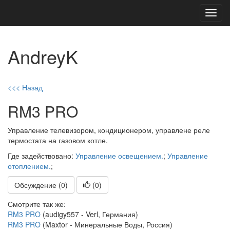
Toggl
navig
AndreyK
<<< Назад
RM3 PRO
Управление телевизором, кондиционером, управлене реле
термостата на газовом котле.
Где задействовано:
Управление освещением.
;
Управление
отоплением.
;
Обсуждение (0)
(
0
)
Смотрите так же:
RM3 PRO
(audigy557 - Verl, Германия)
RM3 PRO
(Maxtor - Минеральные Воды, Россия)