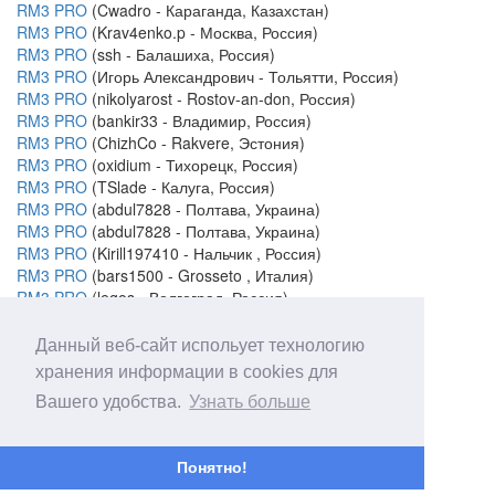
RM3 PRO
(Cwadro - Караганда, Казахстан)
RM3 PRO
(Krav4enko.p - Москва, Россия)
RM3 PRO
(ssh - Балашиха, Россия)
RM3 PRO
(Игорь Александрович - Тольятти, Россия)
RM3 PRO
(nikolyarost - Rostov-an-don, Россия)
RM3 PRO
(bankir33 - Владимир, Россия)
RM3 PRO
(ChizhCo - Rakvere, Эстония)
RM3 PRO
(oxidium - Тихорецк, Россия)
RM3 PRO
(TSlade - Калуга, Россия)
RM3 PRO
(abdul7828 - Полтава, Украина)
RM3 PRO
(abdul7828 - Полтава, Украина)
RM3 PRO
(Kirill197410 - Нальчик , Россия)
RM3 PRO
(bars1500 - Grosseto , Италия)
RM3 PRO
(legos - Волгоград, Россия)
RM3 PRO
(AlexTV - Санкт-Петербург, Россия)
Данный веб-сайт испольует технологию
Казань, Россия
хранения информации в cookies для
Вашего удобства.
Узнать больше
Понятно!