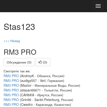
Toggl
navig
Stas123
<<< Назад
RM3 PRO
Обсуждение (0)
(
0
)
Смотрите так же:
RM3 PRO
(AndreyK - Обнинск, Россия)
RM3 PRO
(audigy557 - Verl, Германия)
RM3 PRO
(Maxtor - Минеральные Воды, Россия)
RM3 PRO
(stepan66671 - Тольятти, Россия)
RM3 PRO
(CAHbKA - Иркутск, Россия)
RM3 PRO
(Grin96 - Sankt-Peterburg, Россия)
RM3 PRO
(Cwadro - Караганда, Казахстан)