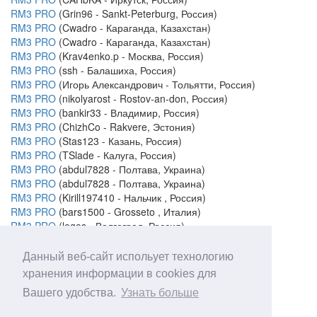
RM3 PRO
(Grin96 - Sankt-Peterburg, Россия)
RM3 PRO
(Cwadro - Караганда, Казахстан)
RM3 PRO
(Cwadro - Караганда, Казахстан)
RM3 PRO
(Krav4enko.p - Москва, Россия)
RM3 PRO
(ssh - Балашиха, Россия)
RM3 PRO
(Игорь Александрович - Тольятти, Россия)
RM3 PRO
(nikolyarost - Rostov-an-don, Россия)
RM3 PRO
(bankir33 - Владимир, Россия)
RM3 PRO
(ChizhCo - Rakvere, Эстония)
RM3 PRO
(Stas123 - Казань, Россия)
RM3 PRO
(TSlade - Калуга, Россия)
RM3 PRO
(abdul7828 - Полтава, Украина)
RM3 PRO
(abdul7828 - Полтава, Украина)
RM3 PRO
(Kirill197410 - Нальчик , Россия)
RM3 PRO
(bars1500 - Grosseto , Италия)
RM3 PRO
(legos - Волгоград, Россия)
RM3 PRO
(AlexTV - Санкт-Петербург, Россия)
Данный веб-сайт испольует технологию
Тихорецк, Россия
хранения информации в cookies для
Вашего удобства.
Узнать больше