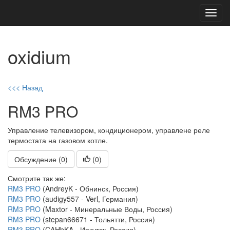
Toggl
navig
oxidium
<<< Назад
RM3 PRO
Управление телевизором, кондиционером, управлене реле
термостата на газовом котле.
Обсуждение (0)
(
0
)
Смотрите так же:
RM3 PRO
(AndreyK - Обнинск, Россия)
RM3 PRO
(audigy557 - Verl, Германия)
RM3 PRO
(Maxtor - Минеральные Воды, Россия)
RM3 PRO
(stepan66671 - Тольятти, Россия)
RM3 PRO
(CAHbKA - Иркутск, Россия)