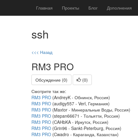
Главная
Проекты
Блог
Дополнения
ssh
<<< Назад
RM3 PRO
Обсуждение (0)
(
0
)
Смотрите так же:
RM3 PRO
(AndreyK - Обнинск, Россия)
RM3 PRO
(audigy557 - Verl, Германия)
RM3 PRO
(Maxtor - Минеральные Воды, Россия)
RM3 PRO
(stepan66671 - Тольятти, Россия)
RM3 PRO
(CAHbKA - Иркутск, Россия)
RM3 PRO
(Grin96 - Sankt-Peterburg, Россия)
RM3 PRO
(Cwadro - Караганда, Казахстан)