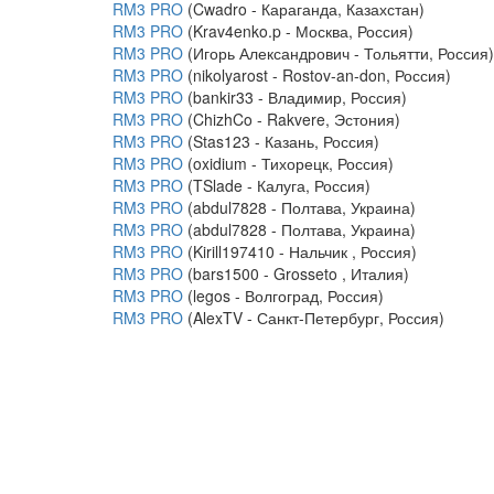
RM3 PRO
(Cwadro - Караганда, Казахстан)
RM3 PRO
(Krav4enko.p - Москва, Россия)
RM3 PRO
(Игорь Александрович - Тольятти, Россия)
RM3 PRO
(nikolyarost - Rostov-an-don, Россия)
RM3 PRO
(bankir33 - Владимир, Россия)
RM3 PRO
(ChizhCo - Rakvere, Эстония)
RM3 PRO
(Stas123 - Казань, Россия)
RM3 PRO
(oxidium - Тихорецк, Россия)
RM3 PRO
(TSlade - Калуга, Россия)
RM3 PRO
(abdul7828 - Полтава, Украина)
RM3 PRO
(abdul7828 - Полтава, Украина)
RM3 PRO
(Kirill197410 - Нальчик , Россия)
RM3 PRO
(bars1500 - Grosseto , Италия)
RM3 PRO
(legos - Волгоград, Россия)
RM3 PRO
(AlexTV - Санкт-Петербург, Россия)