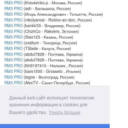
RM3 PRO
(Krav4enko.p - Москва, Россия)
RM3 PRO
(ssh - Балашиха, Россия)
RM3 PRO
(Игорь Александрович - Тольятти, Россия)
RM3 PRO
(nikolyarost - Rostov-an-don, Россия)
RM3 PRO
(bankir33 - Владимир, Россия)
RM3 PRO
(ChizhCo - Rakvere, Эстония)
RM3 PRO
(Stas123 - Казань, Россия)
RM3 PRO
(oxidium - Тихорецк, Россия)
RM3 PRO
(TSlade - Калуга, Россия)
RM3 PRO
(abdul7828 - Полтава, Украина)
RM3 PRO
(abdul7828 - Полтава, Украина)
RM3 PRO
(Kirill197410 - Нальчик , Россия)
RM3 PRO
(bars1500 - Grosseto , Италия)
RM3 PRO
(legos - Волгоград, Россия)
RM3 PRO
(AlexTV - Санкт-Петербург, Россия)
Verl, Германия
Данный веб-сайт испольует технологию
На форуме:
audigy557
хранения информации в cookies для
Вашего удобства.
Узнать больше