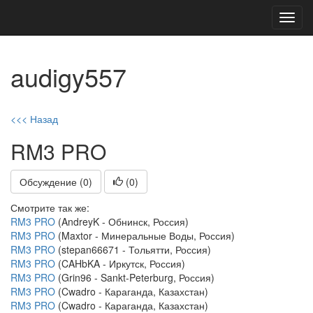
Toggl
navig
audigy557
<<< Назад
RM3 PRO
Обсуждение (0)
(
0
)
Смотрите так же:
RM3 PRO
(AndreyK - Обнинск, Россия)
RM3 PRO
(Maxtor - Минеральные Воды, Россия)
RM3 PRO
(stepan66671 - Тольятти, Россия)
RM3 PRO
(CAHbKA - Иркутск, Россия)
RM3 PRO
(Grin96 - Sankt-Peterburg, Россия)
RM3 PRO
(Cwadro - Караганда, Казахстан)
RM3 PRO
(Cwadro - Караганда, Казахстан)