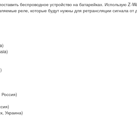
 поставить беспроводное устройство на батарейках. Использую Z-W
авляемые реле, которые будут нужны для ретрансляции сигнала от 
a)
ssia)
)
, Россия)
ссия)
ск, Украина)