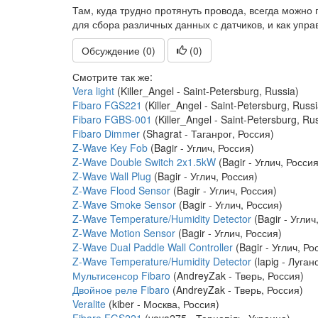
Там, куда трудно протянуть провода, всегда можно
для сбора различных данных с датчиков, и как упр
Обсуждение (0)
(
0
)
Смотрите так же:
Vera light
(Killer_Angel - Saint-Petersburg, Russia)
Fibaro FGS221
(Killer_Angel - Saint-Petersburg, Russi
Fibaro FGBS-001
(Killer_Angel - Saint-Petersburg, Ru
Fibaro Dimmer
(Shagrat - Таганрог, Россия)
Z-Wave Key Fob
(Bagir - Углич, Россия)
Z-Wave Double Switch 2x1.5kW
(Bagir - Углич, Россия
Z-Wave Wall Plug
(Bagir - Углич, Россия)
Z-Wave Flood Sensor
(Bagir - Углич, Россия)
Z-Wave Smoke Sensor
(Bagir - Углич, Россия)
Z-Wave Temperature/Humidity Detector
(Bagir - Углич
Z-Wave Motion Sensor
(Bagir - Углич, Россия)
Z-Wave Dual Paddle Wall Controller
(Bagir - Углич, Ро
Z-Wave Temperature/Humidity Detector
(lapig - Луган
Мультисенсор Fibaro
(AndreyZak - Тверь, Россия)
Двойное реле Fibaro
(AndreyZak - Тверь, Россия)
Veralite
(kiber - Москва, Россия)