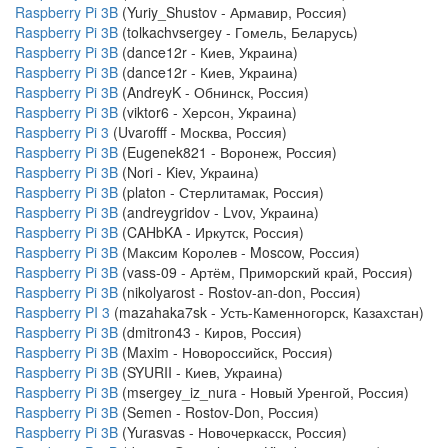
Raspberry Pi 3B
(Yuriy_Shustov - Армавир, Россия)
Raspberry Pi 3B
(tolkachvsergey - Гомель, Беларусь)
Raspberry Pi 3B
(dance12r - Киев, Украина)
Raspberry Pi 3B
(dance12r - Киев, Украина)
Raspberry Pi 3B
(AndreyK - Обнинск, Россия)
Raspberry Pi 3B
(viktor6 - Херсон, Украина)
Raspberry Pi 3
(Uvarofff - Москва, Россия)
Raspberry Pi 3B
(Eugenek821 - Воронеж, Россия)
Raspberry Pi 3B
(Nori - Kiev, Украина)
Raspberry Pi 3B
(platon - Стерлитамак, Россия)
Raspberry Pi 3B
(andreygridov - Lvov, Украина)
Raspberry Pi 3B
(CAHbKA - Иркутск, Россия)
Raspberry Pi 3B
(Максим Королев - Moscow, Россия)
Raspberry Pi 3B
(vass-09 - Артём, Приморский край, Россия)
Raspberry Pi 3B
(nikolyarost - Rostov-an-don, Россия)
Raspberry PI 3
(mazahaka7sk - Усть-Каменногорск, Казахстан)
Raspberry Pi 3B
(dmitron43 - Киров, Россия)
Raspberry Pi 3B
(Maxim - Новороссийск, Россия)
Raspberry Pi 3B
(SYURII - Киев, Украина)
Raspberry Pi 3B
(msergey_iz_nura - Новый Уренгой, Россия)
Raspberry Pi 3B
(Semen - Rostov-Don, Россия)
Raspberry Pi 3B
(Yurasvas - Новочеркасск, Россия)