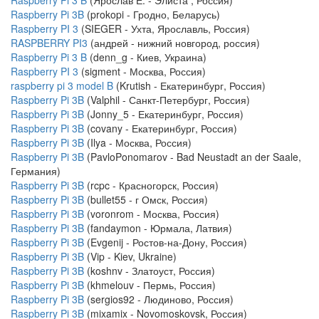
Raspberry Pi 3 B
(Ярослав Е. - Элиста , Россия)
Raspberry Pi 3B
(prokopi - Гродно, Беларусь)
Raspberry PI 3
(SIEGER - Ухта, Ярославль, Россия)
RASPBERRY PI3
(андрей - нижний новгород, россия)
Raspberry Pi 3 B
(denn_g - Киев, Украина)
Raspberry PI 3
(sigment - Москва, Россия)
raspberry pi 3 model B
(Krutish - Екатеринбург, Россия)
Raspberry Pi 3B
(Valphil - Санкт-Петербург, Россия)
Raspberry Pi 3B
(Jonny_5 - Екатеринбург, Россия)
Raspberry Pi 3B
(covany - Екатеринбург, Россия)
Raspberry Pi 3B
(Ilya - Москва, Россия)
Raspberry Pi 3B
(PavloPonomarov - Bad Neustadt an der Saale,
Германия)
Raspberry Pi 3B
(rcpc - Красногорск, Россия)
Raspberry Pi 3B
(bullet55 - г Омск, Россия)
Raspberry Pi 3B
(voronrom - Москва, Россия)
Raspberry Pi 3B
(fandaymon - Юрмала, Латвия)
Raspberry Pi 3B
(Evgenij - Ростов-на-Дону, Россия)
Raspberry Pi 3B
(Vip - Kiev, Ukraine)
Raspberry Pi 3B
(koshnv - Златоуст, Россия)
Raspberry Pi 3B
(khmelouv - Пермь, Россия)
Raspberry Pi 3B
(sergios92 - Людиново, Россия)
Raspberry Pi 3B
(mixamix - Novomoskovsk, Россия)