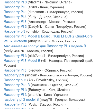
Raspberry PI 3
(Vladimir - Nikolaev, Ukrane)
Raspberry Pi 3
(alx69 - Киев, Украина)
Raspberry Pi 3
(directman - Екатеринбург, Россия)
Raspberry Pi 3
(Yuriy - Днипро, Украина)
Raspberry Pi 3
(Александр - Москва, Россия)
Raspberry PI 3
(DadyNik - Санкт-Петербург, Россия)
Raspberry pi3
(omship - Краснодар, Россия)
Raspberry Pi 3 Model B Board . 1GB LPDDR2 Quad-Core
WiFi+Bluetooth
(andy040670 - Москва, Россия)
Алюминиевый Корпус для Raspberry PI 3 модель B
(andy040670 - Москва, Россия)
Raspberry PI 3
(nick7zmail - Екатеринбург, Россия)
Raspberry Pi 3 Model B
(vit - Находка, Приморский край,
Россия)
Raspberry Pi 3
(olegvolk - Обнинск, Россия)
raspberry pi3
(sinclair - Комсомольск-на-Амуре, Россия)
Raspberry pi 3
(Alx - Povolzhskiy, Россия)
Raspberry Pi 3 B
(Валентин - Одесса, Украина)
Raspberry PI 3
(Batareykin - Kiev, Ukraine)
Raspberry PI 3
(charleis - Киев, Украина)
raspberry pi 3 model B
(mwg75 - Гродно, Беларусь)
Raspberry Pi 3
(Vovix - Ижевск, Россия)