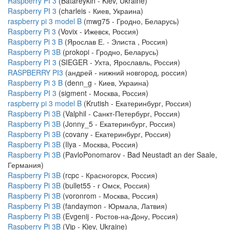
Raspberry PI 3
(Batareykin - Kiev, Ukraine)
Raspberry PI 3
(charleis - Киев, Украина)
raspberry pi 3 model B
(mwg75 - Гродно, Беларусь)
Raspberry Pi 3
(Vovix - Ижевск, Россия)
Raspberry Pi 3 B
(Ярослав Е. - Элиста , Россия)
Raspberry Pi 3B
(prokopi - Гродно, Беларусь)
Raspberry PI 3
(SIEGER - Ухта, Ярославль, Россия)
RASPBERRY PI3
(андрей - нижний новгород, россия)
Raspberry Pi 3 B
(denn_g - Киев, Украина)
Raspberry PI 3
(sigment - Москва, Россия)
raspberry pi 3 model B
(Krutish - Екатеринбург, Россия)
Raspberry Pi 3B
(Valphil - Санкт-Петербург, Россия)
Raspberry Pi 3B
(Jonny_5 - Екатеринбург, Россия)
Raspberry Pi 3B
(covany - Екатеринбург, Россия)
Raspberry Pi 3B
(Ilya - Москва, Россия)
Raspberry Pi 3B
(PavloPonomarov - Bad Neustadt an der Saale,
Германия)
Raspberry Pi 3B
(rcpc - Красногорск, Россия)
Raspberry Pi 3B
(bullet55 - г Омск, Россия)
Raspberry Pi 3B
(voronrom - Москва, Россия)
Raspberry Pi 3B
(fandaymon - Юрмала, Латвия)
Raspberry Pi 3B
(Evgenij - Ростов-на-Дону, Россия)
Raspberry Pi 3B
(Vip - Kiev, Ukraine)