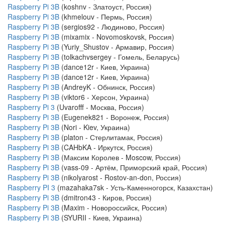
Raspberry Pi 3B
(koshnv - Златоуст, Россия)
Raspberry Pi 3B
(khmelouv - Пермь, Россия)
Raspberry Pi 3B
(sergios92 - Людиново, Россия)
Raspberry Pi 3B
(mixamix - Novomoskovsk, Россия)
Raspberry Pi 3B
(Yuriy_Shustov - Армавир, Россия)
Raspberry Pi 3B
(tolkachvsergey - Гомель, Беларусь)
Raspberry Pi 3B
(dance12r - Киев, Украина)
Raspberry Pi 3B
(dance12r - Киев, Украина)
Raspberry Pi 3B
(AndreyK - Обнинск, Россия)
Raspberry Pi 3B
(viktor6 - Херсон, Украина)
Raspberry Pi 3
(Uvarofff - Москва, Россия)
Raspberry Pi 3B
(Eugenek821 - Воронеж, Россия)
Raspberry Pi 3B
(Nori - Kiev, Украина)
Raspberry Pi 3B
(platon - Стерлитамак, Россия)
Raspberry Pi 3B
(CAHbKA - Иркутск, Россия)
Raspberry Pi 3B
(Максим Королев - Moscow, Россия)
Raspberry Pi 3B
(vass-09 - Артём, Приморский край, Россия)
Raspberry Pi 3B
(nikolyarost - Rostov-an-don, Россия)
Raspberry PI 3
(mazahaka7sk - Усть-Каменногорск, Казахстан)
Raspberry Pi 3B
(dmitron43 - Киров, Россия)
Raspberry Pi 3B
(Maxim - Новороссийск, Россия)
Raspberry Pi 3B
(SYURII - Киев, Украина)