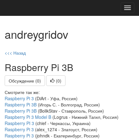
Toggl
navig
andreygridov
<<< Назад
Raspberry Pi 3B
Обсуждение (0)
(
0
)
Смотрите так же:
Raspberry Pi 3
(DiArt - Уфа, Россия)
Raspberry Pi 3B
(Игорь С. - Волгоград, Россия)
Raspberry Pi 3B
(BolikStav - Ставрополь, Россия)
Raspberry Pi 3 Model B
(Logrus - Нижний Тагил, Россия)
Raspberry PI 3
(chief - Черкассы, Украина)
Raspberry Pi 3
(alex_1274 - Златоуст, Россия)
Raspberry Pi 3
(johndk - Екатеринбург, Россия)