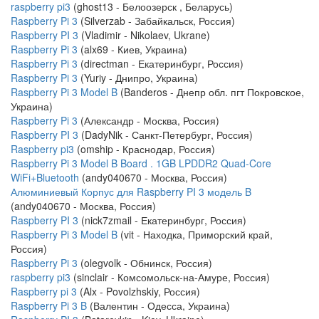
raspberry pi3
(ghost13 - Белоозерск , Беларусь)
Raspberry Pi 3
(Silverzab - Забайкальск, Россия)
Raspberry PI 3
(Vladimir - Nikolaev, Ukrane)
Raspberry Pi 3
(alx69 - Киев, Украина)
Raspberry Pi 3
(directman - Екатеринбург, Россия)
Raspberry Pi 3
(Yuriy - Днипро, Украина)
Raspberry Pi 3 Model B
(Banderos - Днепр обл. пгт Покровское,
Украина)
Raspberry Pi 3
(Александр - Москва, Россия)
Raspberry PI 3
(DadyNik - Санкт-Петербург, Россия)
Raspberry pi3
(omship - Краснодар, Россия)
Raspberry Pi 3 Model B Board . 1GB LPDDR2 Quad-Core
WiFi+Bluetooth
(andy040670 - Москва, Россия)
Алюминиевый Корпус для Raspberry PI 3 модель B
(andy040670 - Москва, Россия)
Raspberry PI 3
(nick7zmail - Екатеринбург, Россия)
Raspberry Pi 3 Model B
(vit - Находка, Приморский край,
Россия)
Raspberry Pi 3
(olegvolk - Обнинск, Россия)
raspberry pi3
(sinclair - Комсомольск-на-Амуре, Россия)
Raspberry pi 3
(Alx - Povolzhskiy, Россия)
Raspberry Pi 3 B
(Валентин - Одесса, Украина)