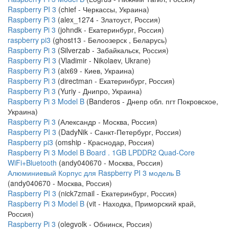
Raspberry PI 3
(chief - Черкассы, Украина)
Raspberry Pi 3
(alex_1274 - Златоуст, Россия)
Raspberry Pi 3
(johndk - Екатеринбург, Россия)
raspberry pi3
(ghost13 - Белоозерск , Беларусь)
Raspberry Pi 3
(Silverzab - Забайкальск, Россия)
Raspberry PI 3
(Vladimir - Nikolaev, Ukrane)
Raspberry Pi 3
(alx69 - Киев, Украина)
Raspberry Pi 3
(directman - Екатеринбург, Россия)
Raspberry Pi 3
(Yuriy - Днипро, Украина)
Raspberry Pi 3 Model B
(Banderos - Днепр обл. пгт Покровское,
Украина)
Raspberry Pi 3
(Александр - Москва, Россия)
Raspberry PI 3
(DadyNik - Санкт-Петербург, Россия)
Raspberry pi3
(omship - Краснодар, Россия)
Raspberry Pi 3 Model B Board . 1GB LPDDR2 Quad-Core
WiFi+Bluetooth
(andy040670 - Москва, Россия)
Алюминиевый Корпус для Raspberry PI 3 модель B
(andy040670 - Москва, Россия)
Raspberry PI 3
(nick7zmail - Екатеринбург, Россия)
Raspberry Pi 3 Model B
(vit - Находка, Приморский край,
Россия)
Raspberry Pi 3
(olegvolk - Обнинск, Россия)