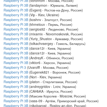
Raspberry Pi 3B
(voronrom - Москва, Россия)
Raspberry Pi 3B
(fandaymon - Юрмала, Латвия)
Raspberry Pi 3B
(Evgenij - Ростов-на-Дону, Россия)
Raspberry Pi 3B
(Vip - Kiev, Ukraine)
Raspberry Pi 3B
(koshnv - Златоуст, Россия)
Raspberry Pi 3B
(khmelouv - Пермь, Россия)
Raspberry Pi 3B
(sergios92 - Людиново, Россия)
Raspberry Pi 3B
(mixamix - Novomoskovsk, Россия)
Raspberry Pi 3B
(Yuriy_Shustov - Армавир, Россия)
Raspberry Pi 3B
(tolkachvsergey - Гомель, Беларусь)
Raspberry Pi 3B
(dance12r - Киев, Украина)
Raspberry Pi 3B
(dance12r - Киев, Украина)
Raspberry Pi 3B
(AndreyK - Обнинск, Россия)
Raspberry Pi 3B
(viktor6 - Херсон, Украина)
Raspberry Pi 3
(Uvarofff - Москва, Россия)
Raspberry Pi 3B
(Eugenek821 - Воронеж, Россия)
Raspberry Pi 3B
(Nori - Kiev, Украина)
Raspberry Pi 3B
(platon - Стерлитамак, Россия)
Raspberry Pi 3B
(andreygridov - Lvov, Украина)
Raspberry Pi 3B
(CAHbKA - Иркутск, Россия)
Raspberry Pi 3B
(Максим Королев - Moscow, Россия)
Raspberry Pi 3B
(vass-09 - Артём, Приморский край, Россия)
Raspberry Pi 3B
(nikolyarost - Rostov-an-don, Россия)