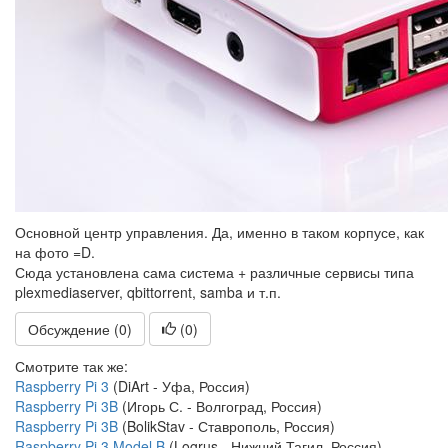
Основной центр управления. Да, именно в таком корпусе, как
на фото =D.
Сюда установлена сама система + различные сервисы типа
plexmediaserver, qbittorrent, samba и т.п.
Обсуждение (0)
(
0
)
Смотрите так же:
Raspberry Pi 3
(DiArt - Уфа, Россия)
Raspberry Pi 3B
(Игорь С. - Волгоград, Россия)
Raspberry Pi 3B
(BolikStav - Ставрополь, Россия)
Raspberry Pi 3 Model B
(Logrus - Нижний Тагил, Россия)