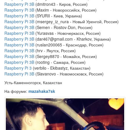
Raspberry Pi 3B
(dmitron43 - Киров, Россия)
Raspberry Pi 3B
(Maxim - Новороссийск, Россия)
Raspberry Pi 3B
(SYURII - Киев, Украина)
Raspberry Pi 3B
(msergey_iz_nura - Новый Уренгой, Россия)
Raspberry Pi 3B
(Semen - Rostov-Don, Россия)
Raspberry Pi 3B
(Yurasvas - Новочеркасск, Россия)
Raspberry Pi 3B
(dar467@gmail.com - Kharkov, Украина)
Raspberry Pi 3B
(ruslan200065 - Краснодар, Россия)
Raspberry Pi 3B
(hrv - Якутск, Россия)
Raspberry Pi 3B
(Sergey8870 - Можайск, Россия)
Raspberry Pi 3B
(rooting - Самара, Россия)
Raspberry Pi 3
(verbilo - Ekibastyz, Казахстан)
Raspberry Pi 3B
(Slavanovo - Новомосковск, Россия)
Усть-Каменногорск, Казахстан
На форуме:
mazahaka7sk