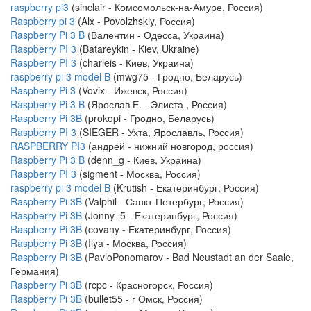
raspberry pi3
(sinclair - Комсомольск-на-Амуре, Россия)
Raspberry pi 3
(Alx - Povolzhskiy, Россия)
Raspberry Pi 3 B
(Валентин - Одесса, Украина)
Raspberry PI 3
(Batareykin - Kiev, Ukraine)
Raspberry PI 3
(charleis - Киев, Украина)
raspberry pi 3 model B
(mwg75 - Гродно, Беларусь)
Raspberry Pi 3
(Vovix - Ижевск, Россия)
Raspberry Pi 3 B
(Ярослав Е. - Элиста , Россия)
Raspberry Pi 3B
(prokopi - Гродно, Беларусь)
Raspberry PI 3
(SIEGER - Ухта, Ярославль, Россия)
RASPBERRY PI3
(андрей - нижний новгород, россия)
Raspberry Pi 3 B
(denn_g - Киев, Украина)
Raspberry PI 3
(sigment - Москва, Россия)
raspberry pi 3 model B
(Krutish - Екатеринбург, Россия)
Raspberry Pi 3B
(Valphil - Санкт-Петербург, Россия)
Raspberry Pi 3B
(Jonny_5 - Екатеринбург, Россия)
Raspberry Pi 3B
(covany - Екатеринбург, Россия)
Raspberry Pi 3B
(Ilya - Москва, Россия)
Raspberry Pi 3B
(PavloPonomarov - Bad Neustadt an der Saale,
Германия)
Raspberry Pi 3B
(rcpc - Красногорск, Россия)
Raspberry Pi 3B
(bullet55 - г Омск, Россия)