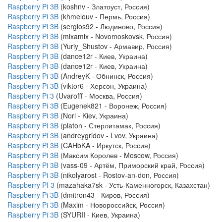
Raspberry Pi 3B
(koshnv - Златоуст, Россия)
Raspberry Pi 3B
(khmelouv - Пермь, Россия)
Raspberry Pi 3B
(sergios92 - Людиново, Россия)
Raspberry Pi 3B
(mixamix - Novomoskovsk, Россия)
Raspberry Pi 3B
(Yuriy_Shustov - Армавир, Россия)
Raspberry Pi 3B
(dance12r - Киев, Украина)
Raspberry Pi 3B
(dance12r - Киев, Украина)
Raspberry Pi 3B
(AndreyK - Обнинск, Россия)
Raspberry Pi 3B
(viktor6 - Херсон, Украина)
Raspberry Pi 3
(Uvarofff - Москва, Россия)
Raspberry Pi 3B
(Eugenek821 - Воронеж, Россия)
Raspberry Pi 3B
(Nori - Kiev, Украина)
Raspberry Pi 3B
(platon - Стерлитамак, Россия)
Raspberry Pi 3B
(andreygridov - Lvov, Украина)
Raspberry Pi 3B
(CAHbKA - Иркутск, Россия)
Raspberry Pi 3B
(Максим Королев - Moscow, Россия)
Raspberry Pi 3B
(vass-09 - Артём, Приморский край, Россия)
Raspberry Pi 3B
(nikolyarost - Rostov-an-don, Россия)
Raspberry PI 3
(mazahaka7sk - Усть-Каменногорск, Казахстан)
Raspberry Pi 3B
(dmitron43 - Киров, Россия)
Raspberry Pi 3B
(Maxim - Новороссийск, Россия)
Raspberry Pi 3B
(SYURII - Киев, Украина)