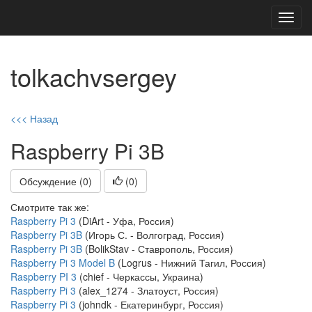
Toggl
navig
tolkachvsergey
<<< Назад
Raspberry Pi 3B
Обсуждение (0)
(
0
)
Смотрите так же:
Raspberry Pi 3
(DiArt - Уфа, Россия)
Raspberry Pi 3B
(Игорь С. - Волгоград, Россия)
Raspberry Pi 3B
(BolikStav - Ставрополь, Россия)
Raspberry Pi 3 Model B
(Logrus - Нижний Тагил, Россия)
Raspberry PI 3
(chief - Черкассы, Украина)
Raspberry Pi 3
(alex_1274 - Златоуст, Россия)
Raspberry Pi 3
(johndk - Екатеринбург, Россия)