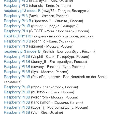
Raspberry PI 3
(Batareykin - Kiev, Ukraine)
Raspberry PI 3
(charleis - Киев, Украина)
raspberry pi 3 model B
(mwg75 - Гродно, Беларусь)
Raspberry Pi 3
(Vovix - Ижевск, Россия)
Raspberry Pi 3 B
(Ярослав Е. - Элиста , Россия)
Raspberry Pi 3B
(prokopi - Гродно, Беларусь)
Raspberry PI 3
(SIEGER - Ухта, Ярославль, Россия)
RASPBERRY PI3
(андрей - нижний новгород, россия)
Raspberry Pi 3 B
(denn_g - Киев, Украина)
Raspberry PI 3
(sigment - Москва, Россия)
raspberry pi 3 model B
(Krutish - Екатеринбург, Россия)
Raspberry Pi 3B
(Valphil - Санкт-Петербург, Россия)
Raspberry Pi 3B
(Jonny_5 - Екатеринбург, Россия)
Raspberry Pi 3B
(covany - Екатеринбург, Россия)
Raspberry Pi 3B
(Ilya - Москва, Россия)
Raspberry Pi 3B
(PavloPonomarov - Bad Neustadt an der Saale,
Германия)
Raspberry Pi 3B
(rcpc - Красногорск, Россия)
Raspberry Pi 3B
(bullet55 - г Омск, Россия)
Raspberry Pi 3B
(voronrom - Москва, Россия)
Raspberry Pi 3B
(fandaymon - Юрмала, Латвия)
Raspberry Pi 3B
(Evgenij - Ростов-на-Дону, Россия)
Raspberry Pi 3B
(Vip - Kiev, Ukraine)