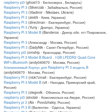
raspberry pi3
(ghost13 - Белоозерск , Беларусь)
Raspberry Pi 3
(Silverzab - Забайкальск, Россия)
Raspberry PI 3
(Vladimir - Nikolaev, Ukrane)
Raspberry Pi 3
(alx69 - Киев, Украина)
Raspberry Pi 3
(directman - Екатеринбург, Россия)
Raspberry Pi 3
(Yuriy - Днипро, Украина)
Raspberry Pi 3 Model B
(Banderos - Днепр обл. пгт Покровское,
Украина)
Raspberry Pi 3
(Александр - Москва, Россия)
Raspberry PI 3
(DadyNik - Санкт-Петербург, Россия)
Raspberry pi3
(omship - Краснодар, Россия)
Raspberry Pi 3 Model B Board . 1GB LPDDR2 Quad-Core
WiFi+Bluetooth
(andy040670 - Москва, Россия)
Алюминиевый Корпус для Raspberry PI 3 модель B
(andy040670 - Москва, Россия)
Raspberry PI 3
(nick7zmail - Екатеринбург, Россия)
Raspberry Pi 3 Model B
(vit - Находка, Приморский край,
Россия)
Raspberry Pi 3
(olegvolk - Обнинск, Россия)
raspberry pi3
(sinclair - Комсомольск-на-Амуре, Россия)
Raspberry pi 3
(Alx - Povolzhskiy, Россия)
Raspberry Pi 3 B
(Валентин - Одесса, Украина)