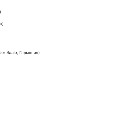
)
я)
der Saale, Германия)