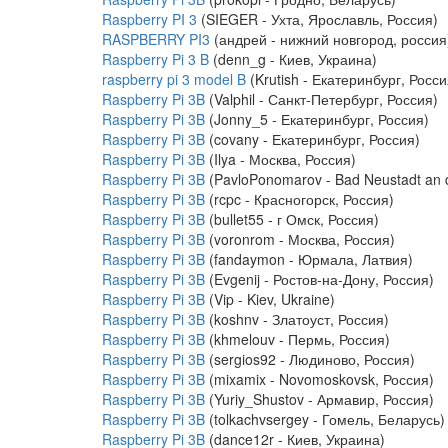
Raspberry PI 3
(SIEGER - Ухта, Ярославль, Россия)
RASPBERRY PI3
(андрей - нижний новгород, россия
Raspberry Pi 3 B
(denn_g - Киев, Украина)
raspberry pi 3 model B
(Krutish - Екатеринбург, Росси
Raspberry Pi 3B
(Valphil - Санкт-Петербург, Россия)
Raspberry Pi 3B
(Jonny_5 - Екатеринбург, Россия)
Raspberry Pi 3B
(covany - Екатеринбург, Россия)
Raspberry Pi 3B
(Ilya - Москва, Россия)
Raspberry Pi 3B
(PavloPonomarov - Bad Neustadt an 
Raspberry Pi 3B
(rcpc - Красногорск, Россия)
Raspberry Pi 3B
(bullet55 - г Омск, Россия)
Raspberry Pi 3B
(voronrom - Москва, Россия)
Raspberry Pi 3B
(fandaymon - Юрмала, Латвия)
Raspberry Pi 3B
(Evgenij - Ростов-на-Дону, Россия)
Raspberry Pi 3B
(Vip - Kiev, Ukraine)
Raspberry Pi 3B
(koshnv - Златоуст, Россия)
Raspberry Pi 3B
(khmelouv - Пермь, Россия)
Raspberry Pi 3B
(sergios92 - Людиново, Россия)
Raspberry Pi 3B
(mixamix - Novomoskovsk, Россия)
Raspberry Pi 3B
(Yuriy_Shustov - Армавир, Россия)
Raspberry Pi 3B
(tolkachvsergey - Гомель, Беларусь)
Raspberry Pi 3B
(dance12r - Киев, Украина)