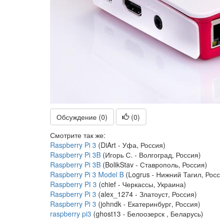
Обсуждение (0)
(
0
)
Смотрите так же:
Raspberry Pi 3
(DiArt - Уфа, Россия)
Raspberry Pi 3B
(Игорь С. - Волгоград, Россия)
Raspberry Pi 3B
(BolikStav - Ставрополь, Россия)
Raspberry Pi 3 Model B
(Logrus - Нижний Тагил, Росс
Raspberry PI 3
(chief - Черкассы, Украина)
Raspberry Pi 3
(alex_1274 - Златоуст, Россия)
Raspberry Pi 3
(johndk - Екатеринбург, Россия)
raspberry pi3
(ghost13 - Белоозерск , Беларусь)