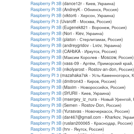
Raspberry Pi 3B
(dance12r - Киев, Украина)
Raspberry Pi 3B
(AndreyK - Обнинск, Россия)
Raspberry Pi 3B
(viktor6 - Херсон, Украина)
Raspberry Pi 3
(Uvarofff - Москва, Россия)
Raspberry Pi 3B
(Eugenek821 - Воронеж, Россия)
Raspberry Pi 3B
(Nori - Kiev, Украина)
Raspberry Pi 3B
(platon - Стерлитамак, Россия)
Raspberry Pi 3B
(andreygridov - Lvov, Украина)
Raspberry Pi 3B
(CAHbKA - Иркутск, Россия)
Raspberry Pi 3B
(Максим Королев - Moscow, Россия)
Raspberry Pi 3B
(vass-09 - Артём, Приморский край,
Raspberry Pi 3B
(nikolyarost - Rostov-an-don, Россия)
Raspberry PI 3
(mazahaka7sk - Усть-Каменногорск, К
Raspberry Pi 3B
(dmitron43 - Киров, Россия)
Raspberry Pi 3B
(Maxim - Новороссийск, Россия)
Raspberry Pi 3B
(SYURII - Киев, Украина)
Raspberry Pi 3B
(msergey_iz_nura - Новый Уренгой, 
Raspberry Pi 3B
(Semen - Rostov-Don, Россия)
Raspberry Pi 3B
(Yurasvas - Новочеркасск, Россия)
Raspberry Pi 3B
(dar467@gmail.com - Kharkov, Украи
Raspberry Pi 3B
(ruslan200065 - Краснодар, Россия)
Raspberry Pi 3B
(hrv - Якутск, Россия)