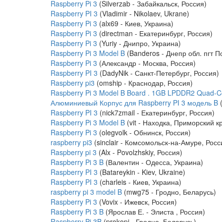
Raspberry Pi 3
(Silverzab - Забайкальск, Россия)
Raspberry PI 3
(Vladimir - Nikolaev, Ukrane)
Raspberry Pi 3
(alx69 - Киев, Украина)
Raspberry Pi 3
(directman - Екатеринбург, Россия)
Raspberry Pi 3
(Yuriy - Днипро, Украина)
Raspberry Pi 3 Model B
(Banderos - Днепр обл. пгт П
Raspberry Pi 3
(Александр - Москва, Россия)
Raspberry PI 3
(DadyNik - Санкт-Петербург, Россия)
Raspberry pi3
(omship - Краснодар, Россия)
Raspberry Pi 3 Model B Board . 1GB LPDDR2 Quad-Co
Алюминиевый Корпус для Raspberry PI 3 модель B
(
Raspberry PI 3
(nick7zmail - Екатеринбург, Россия)
Raspberry Pi 3 Model B
(vit - Находка, Приморский к
Raspberry Pi 3
(olegvolk - Обнинск, Россия)
raspberry pi3
(sinclair - Комсомольск-на-Амуре, Росс
Raspberry pi 3
(Alx - Povolzhskiy, Россия)
Raspberry Pi 3 B
(Валентин - Одесса, Украина)
Raspberry PI 3
(Batareykin - Kiev, Ukraine)
Raspberry PI 3
(charleis - Киев, Украина)
raspberry pi 3 model B
(mwg75 - Гродно, Беларусь)
Raspberry Pi 3
(Vovix - Ижевск, Россия)
Raspberry Pi 3 B
(Ярослав Е. - Элиста , Россия)
Raspberry Pi 3B
(prokopi - Гродно, Беларусь)