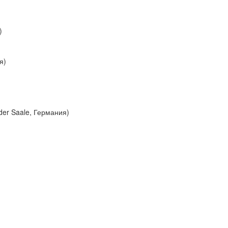
)
я)
der Saale, Германия)