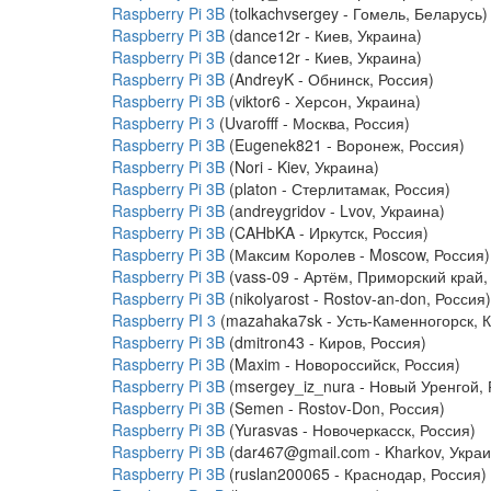
Raspberry Pi 3B
(tolkachvsergey - Гомель, Беларусь)
Raspberry Pi 3B
(dance12r - Киев, Украина)
Raspberry Pi 3B
(dance12r - Киев, Украина)
Raspberry Pi 3B
(AndreyK - Обнинск, Россия)
Raspberry Pi 3B
(viktor6 - Херсон, Украина)
Raspberry Pi 3
(Uvarofff - Москва, Россия)
Raspberry Pi 3B
(Eugenek821 - Воронеж, Россия)
Raspberry Pi 3B
(Nori - Kiev, Украина)
Raspberry Pi 3B
(platon - Стерлитамак, Россия)
Raspberry Pi 3B
(andreygridov - Lvov, Украина)
Raspberry Pi 3B
(CAHbKA - Иркутск, Россия)
Raspberry Pi 3B
(Максим Королев - Moscow, Россия)
Raspberry Pi 3B
(vass-09 - Артём, Приморский край,
Raspberry Pi 3B
(nikolyarost - Rostov-an-don, Россия)
Raspberry PI 3
(mazahaka7sk - Усть-Каменногорск, К
Raspberry Pi 3B
(dmitron43 - Киров, Россия)
Raspberry Pi 3B
(Maxim - Новороссийск, Россия)
Raspberry Pi 3B
(msergey_iz_nura - Новый Уренгой, 
Raspberry Pi 3B
(Semen - Rostov-Don, Россия)
Raspberry Pi 3B
(Yurasvas - Новочеркасск, Россия)
Raspberry Pi 3B
(dar467@gmail.com - Kharkov, Украи
Raspberry Pi 3B
(ruslan200065 - Краснодар, Россия)