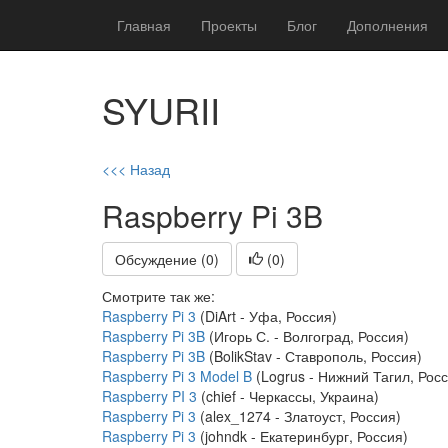
Главная
Проекты
Блог
Дополнения
SYURII
<<< Назад
Raspberry Pi 3B
Обсуждение (0)
(
0
)
Смотрите так же:
Raspberry Pi 3
(DiArt - Уфа, Россия)
Raspberry Pi 3B
(Игорь С. - Волгоград, Россия)
Raspberry Pi 3B
(BolikStav - Ставрополь, Россия)
Raspberry Pi 3 Model B
(Logrus - Нижний Тагил, Росс
Raspberry PI 3
(chief - Черкассы, Украина)
Raspberry Pi 3
(alex_1274 - Златоуст, Россия)
Raspberry Pi 3
(johndk - Екатеринбург, Россия)