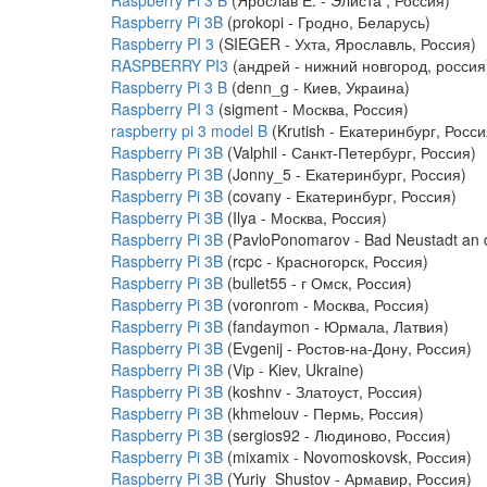
Raspberry Pi 3 B
(Ярослав Е. - Элиста , Россия)
Raspberry Pi 3B
(prokopi - Гродно, Беларусь)
Raspberry PI 3
(SIEGER - Ухта, Ярославль, Россия)
RASPBERRY PI3
(андрей - нижний новгород, россия
Raspberry Pi 3 B
(denn_g - Киев, Украина)
Raspberry PI 3
(sigment - Москва, Россия)
raspberry pi 3 model B
(Krutish - Екатеринбург, Росси
Raspberry Pi 3B
(Valphil - Санкт-Петербург, Россия)
Raspberry Pi 3B
(Jonny_5 - Екатеринбург, Россия)
Raspberry Pi 3B
(covany - Екатеринбург, Россия)
Raspberry Pi 3B
(Ilya - Москва, Россия)
Raspberry Pi 3B
(PavloPonomarov - Bad Neustadt an 
Raspberry Pi 3B
(rcpc - Красногорск, Россия)
Raspberry Pi 3B
(bullet55 - г Омск, Россия)
Raspberry Pi 3B
(voronrom - Москва, Россия)
Raspberry Pi 3B
(fandaymon - Юрмала, Латвия)
Raspberry Pi 3B
(Evgenij - Ростов-на-Дону, Россия)
Raspberry Pi 3B
(Vip - Kiev, Ukraine)
Raspberry Pi 3B
(koshnv - Златоуст, Россия)
Raspberry Pi 3B
(khmelouv - Пермь, Россия)
Raspberry Pi 3B
(sergios92 - Людиново, Россия)
Raspberry Pi 3B
(mixamix - Novomoskovsk, Россия)
Raspberry Pi 3B
(Yuriy_Shustov - Армавир, Россия)