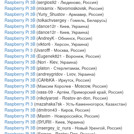
Raspberry Pi 3B
(sergios92 - Людиново, Россия)
Raspberry Pi 3B
(mixamix - Novomoskovsk, Россия)
Raspberry Pi 3B
(Yuriy_Shustov - Армавир, Россия)
Raspberry Pi 3B
(tolkachvsergey - Гомель, Беларусь)
Raspberry Pi 3B
(dance12r - Киев, Украина)
Raspberry Pi 3B
(dance12r - Киев, Украина)
Raspberry Pi 3B
(AndreyK - Обнинск, Россия)
Raspberry Pi 3B
(viktor6 - Херсон, Украина)
Raspberry Pi 3
(Uvarofff - Москва, Россия)
Raspberry Pi 3B
(Eugenek821 - Воронеж, Россия)
Raspberry Pi 3B
(Nori - Kiev, Украина)
Raspberry Pi 3B
(platon - Стерлитамак, Россия)
Raspberry Pi 3B
(andreygridov - Lvov, Украина)
Raspberry Pi 3B
(CAHbKA - Иркутск, Россия)
Raspberry Pi 3B
(Максим Королев - Moscow, Россия)
Raspberry Pi 3B
(vass-09 - Артём, Приморский край, Россия)
Raspberry Pi 3B
(nikolyarost - Rostov-an-don, Россия)
Raspberry PI 3
(mazahaka7sk - Усть-Каменногорск, Казахстан)
Raspberry Pi 3B
(dmitron43 - Киров, Россия)
Raspberry Pi 3B
(Maxim - Новороссийск, Россия)
Raspberry Pi 3B
(SYURII - Киев, Украина)
Raspberry Pi 3B
(msergey_iz_nura - Новый Уренгой, Россия)
Raspberry Pi 3B
(Semen - Rostov-Don, Россия)