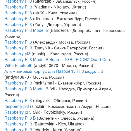
Raspberry Pi 3
(Silverzab - Забайкальск, Россия)
Raspberry PI 3
(Vladimir - Nikolaev, Ukrane)
Raspberry Pi 3
(alx69 - Киев, Украина)
Raspberry Pi 3
(directman - Екатеринбург, Россия)
Raspberry Pi 3
(Yuriy - Днипро, Украина)
Raspberry Pi 3 Model B
(Banderos - Днепр обл. пгт Покровское,
Украина)
Raspberry Pi 3
(Александр - Москва, Россия)
Raspberry PI 3
(DadyNik - Санкт-Петербург, Россия)
Raspberry pi3
(omship - Краснодар, Россия)
Raspberry Pi 3 Model B Board . 1GB LPDDR2 Quad-Core
WiFi+Bluetooth
(andy040670 - Москва, Россия)
Алюминиевый Корпус для Raspberry PI 3 модель B
(andy040670 - Москва, Россия)
Raspberry PI 3
(nick7zmail - Екатеринбург, Россия)
Raspberry Pi 3 Model B
(vit - Находка, Приморский край,
Россия)
Raspberry Pi 3
(olegvolk - Обнинск, Россия)
raspberry pi3
(sinclair - Комсомольск-на-Амуре, Россия)
Raspberry pi 3
(Alx - Povolzhskiy, Россия)
Raspberry Pi 3 B
(Валентин - Одесса, Украина)
Raspberry PI 3
(Batareykin - Kiev, Ukraine)
Raspberry PI 3
(charleis - Киев, Украина)