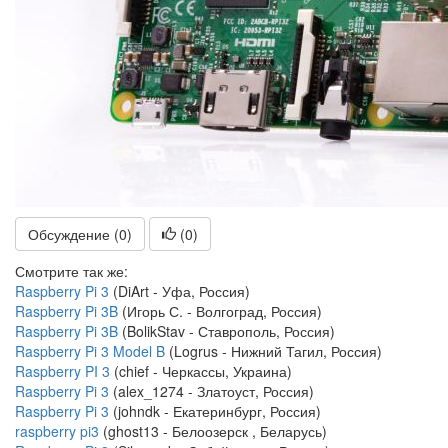
Обсуждение (0)
(
0
)
Смотрите так же:
Raspberry Pi 3
(DiArt - Уфа, Россия)
Raspberry Pi 3B
(Игорь С. - Волгоград, Россия)
Raspberry Pi 3B
(BolikStav - Ставрополь, Россия)
Raspberry Pi 3 Model B
(Logrus - Нижний Тагил, Россия)
Raspberry PI 3
(chief - Черкассы, Украина)
Raspberry Pi 3
(alex_1274 - Златоуст, Россия)
Raspberry Pi 3
(johndk - Екатеринбург, Россия)
raspberry pi3
(ghost13 - Белоозерск , Беларусь)