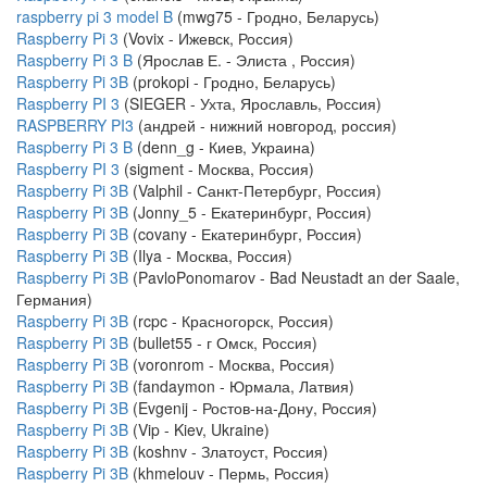
raspberry pi 3 model B
(mwg75 - Гродно, Беларусь)
Raspberry Pi 3
(Vovix - Ижевск, Россия)
Raspberry Pi 3 B
(Ярослав Е. - Элиста , Россия)
Raspberry Pi 3B
(prokopi - Гродно, Беларусь)
Raspberry PI 3
(SIEGER - Ухта, Ярославль, Россия)
RASPBERRY PI3
(андрей - нижний новгород, россия)
Raspberry Pi 3 B
(denn_g - Киев, Украина)
Raspberry PI 3
(sigment - Москва, Россия)
Raspberry Pi 3B
(Valphil - Санкт-Петербург, Россия)
Raspberry Pi 3B
(Jonny_5 - Екатеринбург, Россия)
Raspberry Pi 3B
(covany - Екатеринбург, Россия)
Raspberry Pi 3B
(Ilya - Москва, Россия)
Raspberry Pi 3B
(PavloPonomarov - Bad Neustadt an der Saale,
Германия)
Raspberry Pi 3B
(rcpc - Красногорск, Россия)
Raspberry Pi 3B
(bullet55 - г Омск, Россия)
Raspberry Pi 3B
(voronrom - Москва, Россия)
Raspberry Pi 3B
(fandaymon - Юрмала, Латвия)
Raspberry Pi 3B
(Evgenij - Ростов-на-Дону, Россия)
Raspberry Pi 3B
(Vip - Kiev, Ukraine)
Raspberry Pi 3B
(koshnv - Златоуст, Россия)
Raspberry Pi 3B
(khmelouv - Пермь, Россия)